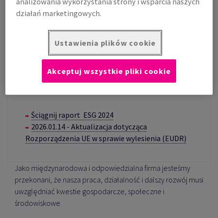
analizowania wykorzystania strony i wsparcia naszych
działań marketingowych.
Ustawienia plików cookie
Akceptuj wszystkie pliki cookie
Ściągnij raport ESG 2024
2026.01.14 - Aktualizacja dotycząca
Rozporządzenia UE w sprawie wylesienia (EUDR)
Jako międzynarodowa i odpowiedzialna firma jesteśmy
przekonani, że nasza praca, działalność i dalszy rozwój musi
uwzględniać kwestie gospodarcze, społeczne i
środowiskowe.