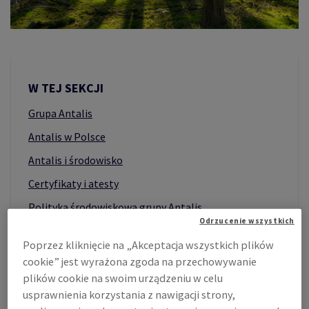
SKONAŁOŚCI
W TEJ SEKCJI
 W PRAKTYCE ESG
Grupa Antalis
Antalis w Polsce
Antalis i środowisko
Certyfikaty i atesty
Polityka środowiskowa grupy Antalis
Odrzucenie wszystkich
Poprzez kliknięcie na „Akceptacja wszystkich plików
cookie” jest wyrażona zgoda na przechowywanie
plików cookie na swoim urządzeniu w celu
usprawnienia korzystania z nawigacji strony,