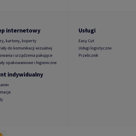
ep internetowy
Usługi
ry, kartony, koperty
Easy Cut
iały do komunikacji wizualnej
Usługi logistyczne
wania i urządzenia pakujące
Przelicznik
uły opakowaniowe i higieniczne
ent indywidualny
lamin
amacje
ty