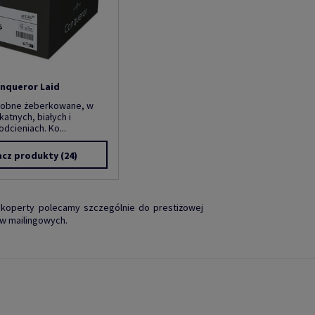
nqueror Laid
dobne żeberkowane, w
katnych, białych i
dcieniach. Ko...
cz produkty
(24)
 koperty polecamy szczególnie do prestiżowej
ów mailingowych.