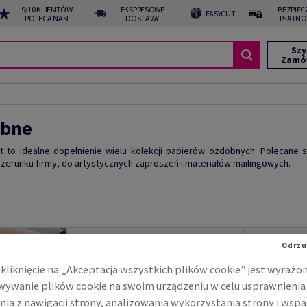
9/10 KLIENTÓW
EKSPRESOWE
BEZPIEC
EASYCUT
POLECA NAS!
DOSTAWY
PŁATNO
Szy
Zamó
obne
t to idealne dopełnienie wielu kolekcji papierów ozdobnych. Polecane 
erunku firmy, do artystycznych zaproszeń i materiałów mailingowych.
Odrzu
kliknięcie na „Akceptacja wszystkich plików cookie” jest wyrażo
ywanie plików cookie na swoim urządzeniu w celu usprawnienia
nia z nawigacji strony, analizowania wykorzystania strony i wspa