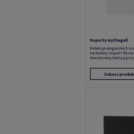
Koperty myChagall
Kolekcja eleganckich o
kartonów i kopert filco
dwustronną fakturą przyp
Zobacz produk