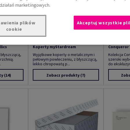
działań marketingowych.
awienia plików
Akceptuj wszystkie pli
cookie
lics
Koperty myStardream
Conqueror 
 błyszczącą,
Wyjątkowe koperty o metalicznym i
Kolekcja Co
rzchnią.
pełowym powleczeniu, z błyszczącą,
szeroki wybó
.
lekko chropowatą p...
do ekskluzy
ty
(14)
Zobacz produkty
(7)
Zoba