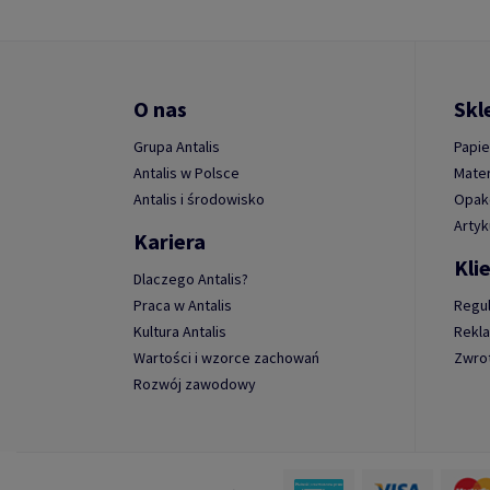
O nas
Skl
Grupa Antalis
Papie
Antalis w Polsce
Mater
Antalis i środowisko
Opako
Artyk
Kariera
Kli
Dlaczego Antalis?
Praca w Antalis
Regu
Kultura Antalis
Rekl
Wartości i wzorce zachowań
Zwro
Rozwój zawodowy