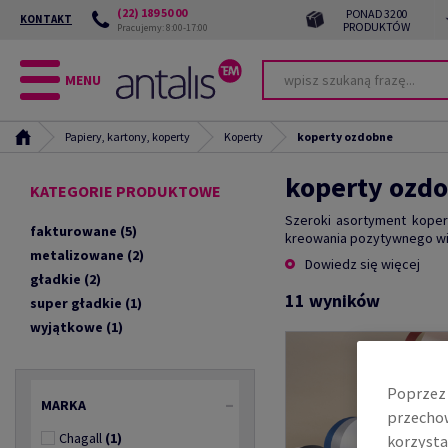
(22) 189 50 00
PONAD 3200
KONTAKT
PRODUKTÓW
Pracujemy: 8:00-17:00
MENU
Papiery, kartony, koperty
Koperty
koperty ozdobne
koperty ozd
KATEGORIE PRODUKTOWE
Szeroki asortyment koper
fakturowane
(5)
kreowania pozytywnego wiz
metalizowane
(2)
Dowiedz się więcej
gładkie
(2)
11
wyników
super gładkie
(1)
wyjątkowe
(1)
Poprzez 
MARKA
przechow
Chagall
(1)
korzysta