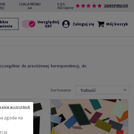
ZNE
COALA PRÓBKI
5.0/5
ZAINSPIRUJ SIĘ
302 Opinie
ŚCI
A4
bkie
Zaloguj się
Mój koszyk
wienie
szczególnie do prestiżowej korespondencji, do
Sortowanie
Trafność
cenie wszystkich
na zgoda na
rcia