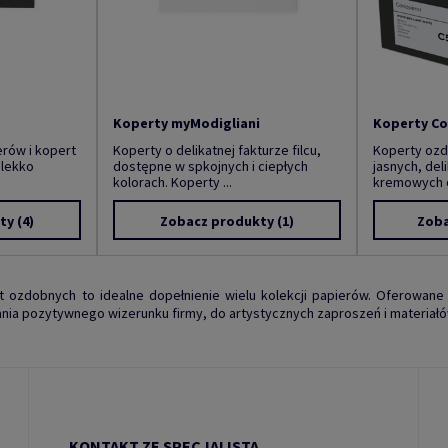
Koperty myModigliani
Koperty Co
erów i kopert
Koperty o delikatnej fakturze filcu,
Koperty oz
 lekko
dostępne w spkojnych i ciepłych
jasnych, deli
kolorach. Koperty ...
kremowych o
ty
(4)
Zobacz produkty
(1)
Zoba
t ozdobnych to idealne dopełnienie wielu kolekcji papierów. Oferowane
nia pozytywnego wizerunku firmy, do artystycznych zaproszeń i materiał
KONTAKT ZE SPECJALISTĄ