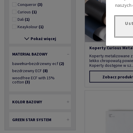
Conqueror
(3)
naszych 
Curious
(1)
Dali
(1)
Ust
Keaykolour
(1)
Pokaż więcej
Koperty Curious Metal
MATERIAŁ BAZOWY
Koperty metalizowane z
lekko chropowatą powie
bawełna+bezdrzewny ecf
(2)
Koperty dostępne w sz..
bezdrzewny ECF
(8)
Zobacz produk
woodfree ECF with 15%
cotton
(3)
KOLOR BAZOWY
GREEN STAR SYSTEM