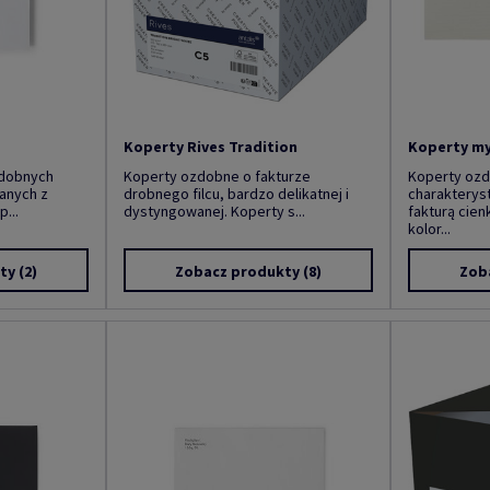
Koperty Rives Tradition
Koperty my
zdobnych
Koperty ozdobne o fakturze
Koperty oz
wanych z
drobnego filcu, bardzo delikatnej i
charakterys
...
dystyngowanej. Koperty s...
fakturą cien
kolor...
ty
(2)
Zobacz produkty
(8)
Zob