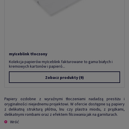
myIceblink tłoczony
Kolekcja papierów myIceblink fakturowane to gama białych i
kremowych kartonów i papieró...
Zobacz produkty
(9)
Papiery ozdobne z wyraźnymi tłoczeniami nadadzą prestiżu i
oryginalności niejednemu projektowi. W ofercie dostępne są papiery
z delikatną strukturą płótna, lnu czy plastra miodu, z prążkami,
delikatnymi rombami oraz z efektem filcowania jak na garniturach.
Wróć