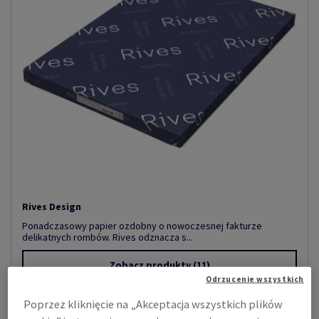
Rives Design
Ponadczasowy papier ozdobny o nowoczesnej fakturze
delikatnych rombów. Rives odznacza s...
Zobacz produkty
(11)
Odrzucenie wszystkich
Poprzez kliknięcie na „Akceptacja wszystkich plików