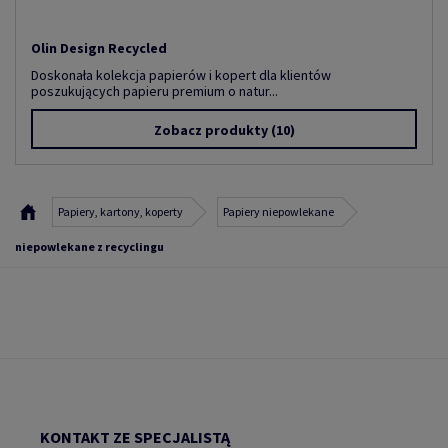
Olin Design Recycled
Doskonała kolekcja papierów i kopert dla klientów
poszukujących papieru premium o natur...
Zobacz produkty
(10)
Papiery, kartony, koperty
Papiery niepowlekane
niepowlekane z recyclingu
KONTAKT ZE SPECJALISTĄ