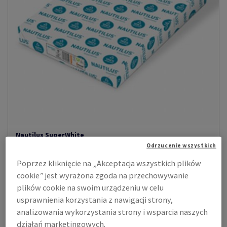
Nautilus SuperWhite
Odrzucenie wszystkich
Nautilus SuperWhite to papier niepowlekany, wyprodukowany w
100% z makulatury pochodząc...
Poprzez kliknięcie na „Akceptacja wszystkich plików
cookie” jest wyrażona zgoda na przechowywanie
Zobacz produkty
(20)
plików cookie na swoim urządzeniu w celu
usprawnienia korzystania z nawigacji strony,
analizowania wykorzystania strony i wsparcia naszych
działań marketingowych.