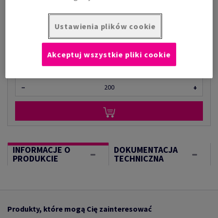
za 1 000 arkusz
(99,7 kg )
Ustawienia plików cookie
W MAGAZYNIE
Ilość produktu
Akceptuj wszystkie pliki cookie
arkusz
−
+
INFORMACJE O
DOKUMENTACJA
PRODUKCIE
TECHNICZNA
Produkty, które mogą Cię zainteresować