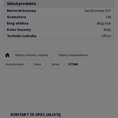
Skład produktu
Materiał bazowy
bezdrzewny ECF
Gramatura
190
Bieg włókna
długi bok
Kolor bazowy
Biały
Techniki zadruku
offset
Papiery, kartony, koperty
Papiery niepowlekane
standardowe
białe
Serixo
577646
KONTAKT ZE SPECJALISTĄ