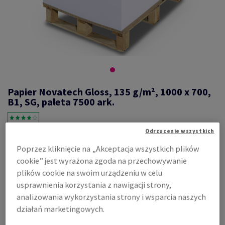
Papier Novatech Gloss, 135 g/m², 1000 x 700,
B1, SG, paleta 7500 ark.
Odrzucenie wszystkich
#517820
Poprzez kliknięcie na „Akceptacja wszystkich plików
Novatech, Gloss, 2-stronnie powlekany, biały, bezdrzewny ECF,
cookie” jest wyrażona zgoda na przechowywanie
135g/m2, 1000mm x 700mm, B1, SG, nieryzowane na pal. 7500 ark.,
plików cookie na swoim urządzeniu w celu
flaga co 250 ark., 100% PEFC Certified
usprawnienia korzystania z nawigacji strony,
Zobacz dane techniczne
Udostępnij
analizowania wykorzystania strony i wsparcia naszych
działań marketingowych.
Cena z uwzględnieniem VAT
1 130,46 zł