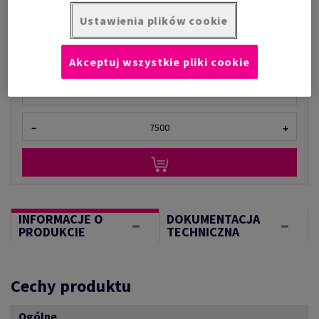
za 1 000 arkusz
Ustawienia plików cookie
(94,5 kg )
OGRANICZONA DOSTĘPNOŚĆ
Akceptuj wszystkie pliki cookie
Ilość produktu
arkusz
−
+
INFORMACJE O
DOKUMENTACJA
PRODUKCIE
TECHNICZNA
Cechy produktu
Ogólne