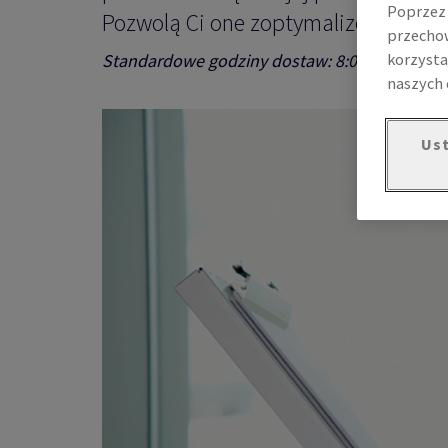
Poprzez 
Pozwolą Ci one zoptymalizować prac
przechow
korzysta
Standardowe godziny dostaw: 8:00 - 16:00
naszych 
Ust