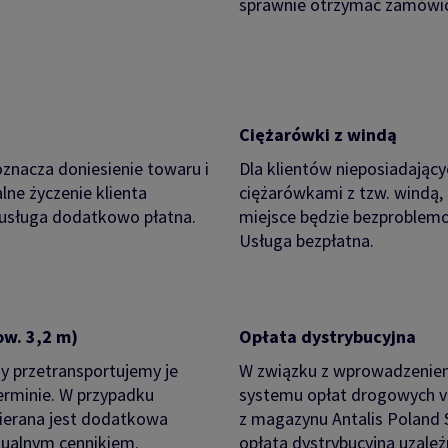
sprawnie otrzymać zamówio
Ciężarówki z windą
nacza doniesienie towaru i
Dla klientów nieposiadają
lne życzenie klienta
ciężarówkami z tzw. windą,
 usługa dodatkowo płatna.
miejsce będzie bezproblem
Usługa bezpłatna.
w. 3,2 m)
Opłata dystrybucyjna
y przetransportujemy je
W związku z wprowadzeniem
erminie. W przypadku
systemu opłat drogowych vi
bierana jest dodatkowa
z magazynu Antalis Poland 
ktualnym cennikiem.
opłata dystrybucyjna uzale