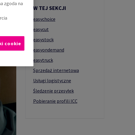
na zgoda na
W TEJ SEKCJI
rcia
easychoice
easycut
easystock
ki cookie
easyondemand
easytruck
Sprzedaż internetowa
Usługi logistyczne
Śledzenie przesyłek
Pobieranie profili ICC