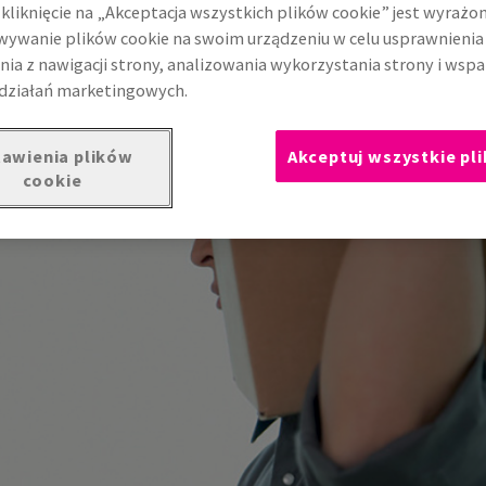
kliknięcie na „Akceptacja wszystkich plików cookie” jest wyrażo
ę oraz zaoszczędzić cenny czas.
ywanie plików cookie na swoim urządzeniu w celu usprawnienia
nia z nawigacji strony, analizowania wykorzystania strony i wspa
działań marketingowych.
awienia plików
Akceptuj wszystkie pli
cookie