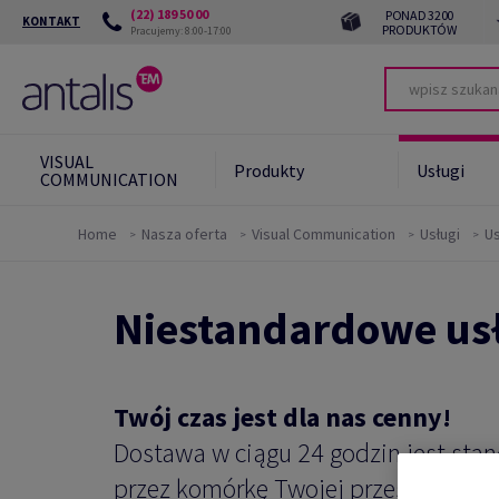
(22) 189 50 00
PONAD 3200
KONTAKT
PRODUKTÓW
Pracujemy: 8:00-17:00
VISUAL
Produkty
Usługi
COMMUNICATION
Home
Nasza oferta
Visual Communication
Usługi
Us
Zrównoważony
Green
rozwój
Niestandardowe usł
Zrów
Zrów
kont
Twój czas jest dla nas cenny!
Dostawa w ciągu 24 godzin jest stan
przez komórkę Twojej przesyłki? Wła