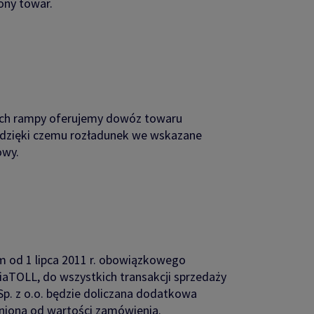
ny towar.
cych rampy oferujemy dowóz towaru
 dzięki czemu rozładunek we wskazane
owy.
 od 1 lipca 2011 r. obowiązkowego
aTOLL, do wszystkich transakcji sprzedaży
Sp. z o.o. będzie doliczana dodatkowa
żniona od wartości zamówienia.