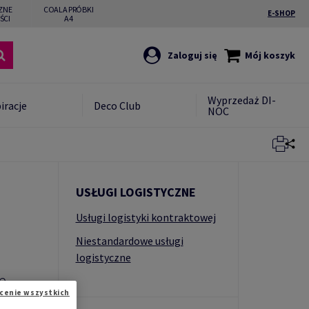
ZNE
COALA PRÓBKI
E-SHOP
ŚCI
A4
Zaloguj się
Mój koszyk
Wyprzedaż DI-
iracje
Deco Club
NOC
Zamknij
USŁUGI LOGISTYCZNE
Usługi logistyki kontraktowej
Niestandardowe usługi
logistyczne
e
cenie wszystkich
m.