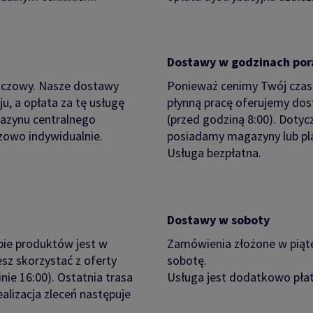
Dostawy w godzinach po
kluczowy. Nasze dostawy
Ponieważ cenimy Twój czas
u, a opłata za tę usługę
płynną pracę oferujemy do
gazynu centralnego
(przed godziną 8:00). Dotyc
azowo indywidualnie.
posiadamy magazyny lub pl
Usługa bezpłatna.
Dostawy w soboty
bie produktów jest w
Zamówienia złożone w piąt
sz skorzystać z oferty
sobotę.
ie 16:00). Ostatnia trasa
Usługa jest dodatkowo płatn
alizacja zleceń następuje