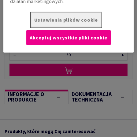
działań marketingowych.
za 1 000 kilogram
(1000 kg )
Ustawienia plików cookie
W MAGAZYNIE
Akceptuj wszystkie pliki cookie
kilogram
−
+
INFORMACJE O
DOKUMENTACJA
PRODUKCIE
TECHNICZNA
Produkty, które mogą Cię zainteresować