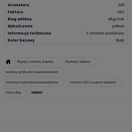
Gramatura
300
Faktura
GD2
Bieg włókna
długi bok
Wykończenie
półmat
Informacja techniczna
1-stronnie powlekany
Kolor bazowy
Biały
Papiery, kartony, koperty
Kartony i tektury
kartony graficzne i opakowaniowe
kartony makulaturowe powlekane
kartony GD2 z szarym spodem
Prima Box
593859