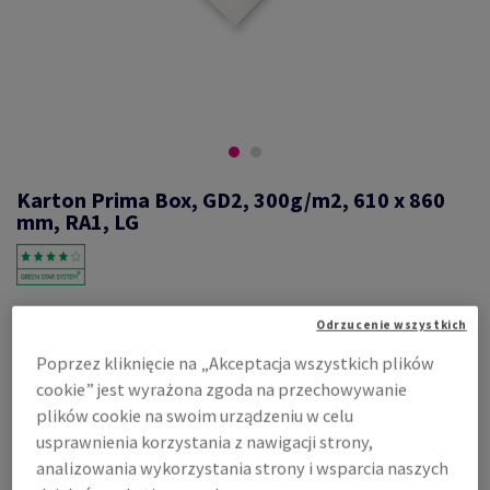
Karton Prima Box, GD2, 300g/m2, 610 x 860
mm, RA1, LG
#593859
Odrzucenie wszystkich
Prima, Box, półmat, 1-stronnie powlekany, white - grey back, masa
Poprzez kliknięcie na „Akceptacja wszystkich plików
makulaturowa, GD2, 300g/m2, 610mm x 860mm, RA1, LG, FSC Mix
Credit
cookie” jest wyrażona zgoda na przechowywanie
Zobacz dane techniczne
plików cookie na swoim urządzeniu w celu
Udostępnij
usprawnienia korzystania z nawigacji strony,
analizowania wykorzystania strony i wsparcia naszych
Cena z uwzględnieniem VAT
8 078,15 zł