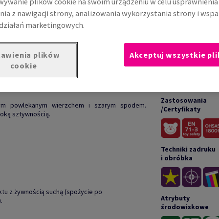
ywanie plików cookie na swoim urządzeniu w celu usprawnienia
nia z nawigacji strony, analizowania wykorzystania strony i wspa
działań marketingowych.
awienia plików
Akceptuj wszystkie pli
cookie
UKCIE
DOKUM
Zastosowania
łym powlekanym wierzchem i szarym spodem.
/Certyfikaty
soką sztywnością.
Techniki zadruku
i obróbka
ktu z żywnością suchą (spożycie po
Atrybuty
.
środowiskowe