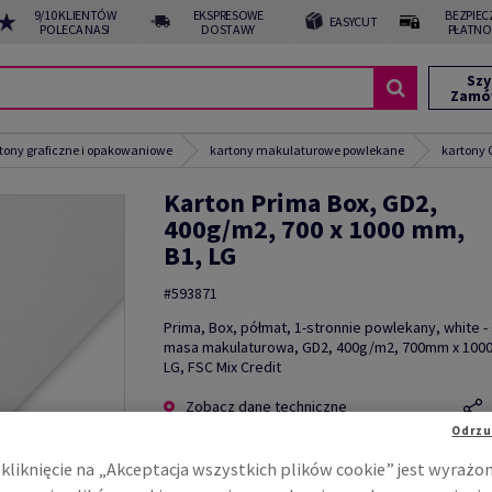
9/10 KLIENTÓW
EKSPRESOWE
BEZPIEC
EASYCUT
POLECA NAS!
DOSTAWY
PŁATNO
Szy
Zamó
tony graficzne i opakowaniowe
kartony makulaturowe powlekane
kartony
Karton Prima Box, GD2,
400g/m2, 700 x 1000 mm,
B1, LG
#593871
Prima, Box, półmat, 1-stronnie powlekany, white -
masa makulaturowa, GD2, 400g/m2, 700mm x 100
LG, FSC Mix Credit
Zobacz dane techniczne
Odrzu
kliknięcie na „Akceptacja wszystkich plików cookie” jest wyrażo