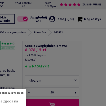
ZNE
COALA PRÓBKI
5.0/5
ZAINSPIRUJ SIĘ
302 Opinie
ŚCI
A4
bkie
Zaloguj się
Mój koszyk
wienie
 GD2 z szarym spodem
Prima Box
593871
Cena z uwzględnieniem VAT
8 078,15 zł
za 1 000 kilogram
(1000 kg )
W MAGAZYNIE
 grey back,
0mm, B1,
kilogram
Udostępnij
−
+
cenie wszystkich
na zgoda na