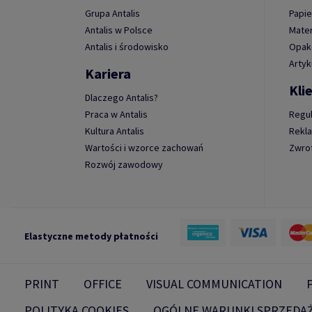
Grupa Antalis
Papie
Antalis w Polsce
Mater
Antalis i środowisko
Opako
Artyk
Kariera
Kli
Dlaczego Antalis?
Praca w Antalis
Regu
Kultura Antalis
Rekl
Wartości i wzorce zachowań
Zwro
Rozwój zawodowy
Elastyczne metody płatności
PRINT
OFFICE
VISUAL COMMUNICATION
POLITYKA COOKIES
OGÓLNE WARUNKI SPRZEDA