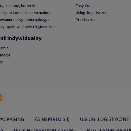
ry, kartony, koperty
Easy Cut
iały do komunikacji wizualnej
Usługi logistyczne
wania i urządzenia pakujące
Przelicznik
uły opakowaniowe i higieniczne
ent indywidualny
lamin
amacje
ty
PACKAGING
ZAINSPIRUJ SIĘ
USŁUGI LOGISTYCZNE
ŻY
OGÓLNE WARUNKI ZAKUPU
REGULAMIN ŚWIAD