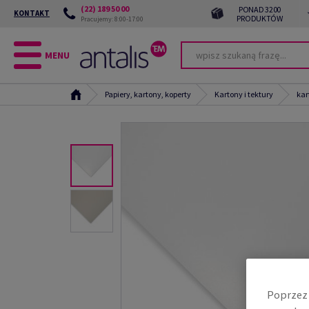
(22) 189 50 00
PONAD 3200
KONTAKT
PRODUKTÓW
Pracujemy: 8:00-17:00
MENU
Papiery, kartony, koperty
Kartony i tektury
kar
Poprzez 