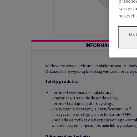
przechow
korzysta
naszych 
Ust
INFORMACJE O PROD
Wielowarstwowa tektura makulaturowa z bia
Odznacza się wysoką białością wierzchu oraz wy
Zalety produktu
- produkt wykonany z makulatury,
- materiał w 100% biodegradowalny,
- produkt nadaje się do recyklingu,
- na życzenie dostępny z certyfikatem FSC®,
- na życzenie dostępny z certyfikatem PEFC,
- posiada certyfikat do bezpośredniego konta
wcześniejszym umyciu, obraniu lub wyłuskaniu)
Odpowiednie techniki