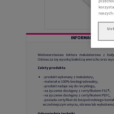
przechow
korzysta
naszych 
Ust
INFORMACJE O PROD
Wielowarstwowa tektura makulaturowa z bia
Odznacza się wysoką białością wierzchu oraz wy
Zalety produktu
- produkt wykonany z makulatury,
- materiał w 100% biodegradowalny,
- produkt nadaje się do recyklingu,
- na życzenie dostępny z certyfikatem FSC®,
- na życzenie dostępny z certyfikatem PEFC,
- posiada certyfikat do bezpośredniego konta
wcześniejszym umyciu, obraniu lub wyłuskaniu)
Odpowiednie techniki