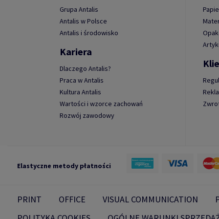
Grupa Antalis
Papie
Antalis w Polsce
Mater
Antalis i środowisko
Opako
Artyk
Kariera
Kli
Dlaczego Antalis?
Praca w Antalis
Regu
Kultura Antalis
Rekl
Wartości i wzorce zachowań
Zwro
Rozwój zawodowy
Elastyczne metody płatności
PRINT
OFFICE
VISUAL COMMUNICATION
POLITYKA COOKIES
OGÓLNE WARUNKI SPRZEDA