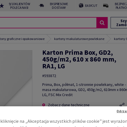
9/10 KLIENTÓW
EKSPRESOWE
BEZPIEC
EASYCUT
POLECA NAS!
DOSTAWY
PŁATNO
Szy
Zamó
tony graficzne i opakowaniowe
kartony makulaturowe powlekane
kartony
Karton Prima Box, GD2,
450g/m2, 610 x 860 mm,
RA1, LG
#593872
Prima, Box, półmat, 1-stronnie powlekany, white -
masa makulaturowa, GD2, 450g/m2, 610mm x 860
LG, FSC Mix Credit
Zobacz dane techniczne
Odrzu
kliknięcie na „Akceptacja wszystkich plików cookie” jest wyrażo