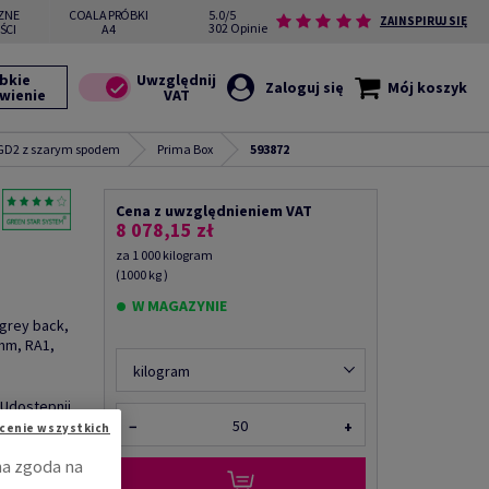
ZNE
COALA PRÓBKI
5.0/5
ZAINSPIRUJ SIĘ
302 Opinie
ŚCI
A4
bkie
Zaloguj się
Mój koszyk
wienie
 GD2 z szarym spodem
Prima Box
593872
Cena z uwzględnieniem VAT
8 078,15 zł
za 1 000 kilogram
(1000 kg )
W MAGAZYNIE
 grey back,
mm, RA1,
kilogram
Udostępnij
−
+
cenie wszystkich
na zgoda na