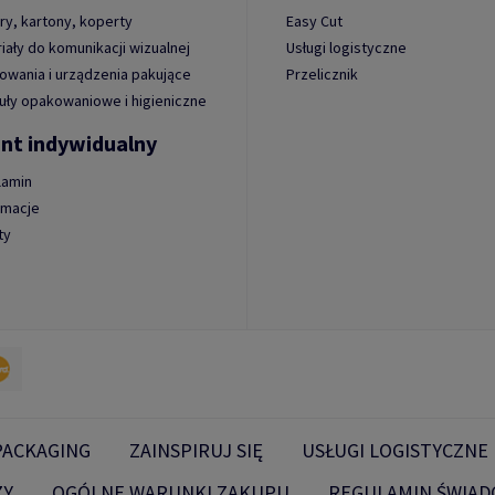
ry, kartony, koperty
Easy Cut
iały do komunikacji wizualnej
Usługi logistyczne
wania i urządzenia pakujące
Przelicznik
uły opakowaniowe i higieniczne
ent indywidualny
lamin
amacje
ty
PACKAGING
ZAINSPIRUJ SIĘ
USŁUGI LOGISTYCZNE
ŻY
OGÓLNE WARUNKI ZAKUPU
REGULAMIN ŚWIAD