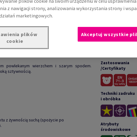
ywanie plików cookie na swoim urządzeniu w celu usprawnienia
nia z nawigacji strony, analizowania wykorzystania strony i wspa
działań marketingowych.
awienia plików
Akceptuj wszystkie pli
cookie
UKCIE
DOKUM
Zastosowania
łym powlekanym wierzchem i szarym spodem.
/Certyfikaty
soką sztywnością.
Techniki zadruku
i obróbka
ktu z żywnością suchą (spożycie po
Atrybuty
.
środowiskowe