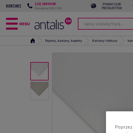
(22) 189 50 00
PONAD 3200
KONTAKT
PRODUKTÓW
Pracujemy: 8:00-17:00
MENU
Papiery, kartony, koperty
Kartony i tektury
kar
Poprzez 