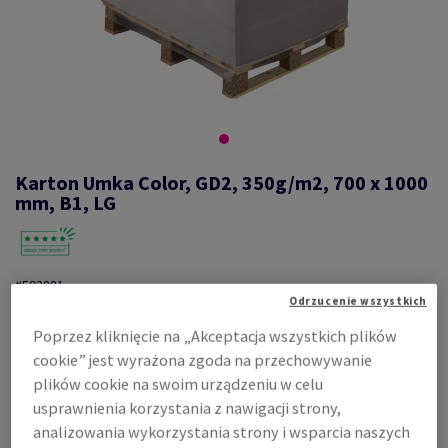
Karton Umka Color, GD2, 350g/m2, 700 x 1000
mm, B1, LG
#593881
Odrzucenie wszystkich
Umka, Color, półmat, 1-stronnie powlekany, biały, masa
makulaturowa, GD2, 350g/m2, 0.450 mm, 700mm x 1000mm, B1, LG,
Poprzez kliknięcie na „Akceptacja wszystkich plików
FSC Mix Credit
cookie” jest wyrażona zgoda na przechowywanie
Zobacz dane techniczne
Udostępnij
plików cookie na swoim urządzeniu w celu
usprawnienia korzystania z nawigacji strony,
Cena z uwzględnieniem VAT
analizowania wykorzystania strony i wsparcia naszych
6 788,30 zł