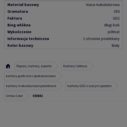
Materiał bazowy
masa makulaturowa
Gramatura
350
Faktura
GD2
Bieg włókna
długi bok
Wykończenie
półmat
Informacja techniczna
1-stronnie powlekany
Kolor bazowy
Biały
Papiery, kartony, koperty
Kartony i tektury
kartony graficzne i opakowaniowe
kartony makulaturowe powlekane
kartony GD2 z szarym spodem
Umka Color
593881