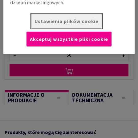
działań marketingowych.
za 1 000 kilogram
(1000 kg )
Ustawienia plików cookie
W MAGAZYNIE
Akceptuj wszystkie pliki cookie
kilogram
−
+
INFORMACJE O
DOKUMENTACJA
PRODUKCIE
TECHNICZNA
Produkty, które mogą Cię zainteresować