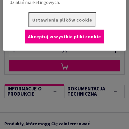
działań marketingowych.
za 1 000 kilogram
(1000 kg )
Ustawienia plików cookie
W MAGAZYNIE
Akceptuj wszystkie pliki cookie
kilogram
−
+
INFORMACJE O
DOKUMENTACJA
PRODUKCIE
TECHNICZNA
Produkty, które mogą Cię zainteresować