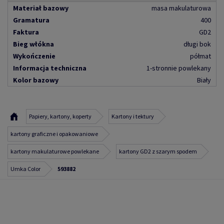
Materiał bazowy
masa makulaturowa
Gramatura
400
Faktura
GD2
Bieg włókna
długi bok
Wykończenie
półmat
Informacja techniczna
1-stronnie powlekany
Kolor bazowy
Biały
Papiery, kartony, koperty
Kartony i tektury
kartony graficzne i opakowaniowe
kartony makulaturowe powlekane
kartony GD2 z szarym spodem
Umka Color
593882