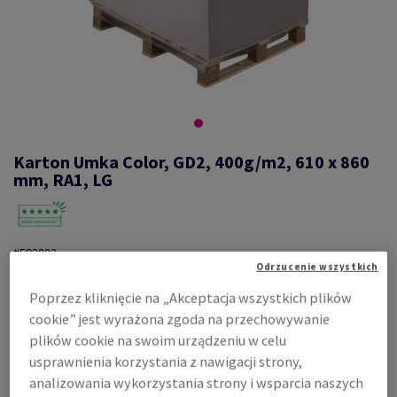
Karton Umka Color, GD2, 400g/m2, 610 x 860
mm, RA1, LG
#593882
Odrzucenie wszystkich
Umka, Color, półmat, 1-stronnie powlekany, biały, masa
makulaturowa, GD2, 400g/m2, 0.525 mm, 610mm x 860mm, RA1, LG,
Poprzez kliknięcie na „Akceptacja wszystkich plików
FSC Mix Credit
cookie” jest wyrażona zgoda na przechowywanie
Zobacz dane techniczne
Udostępnij
plików cookie na swoim urządzeniu w celu
usprawnienia korzystania z nawigacji strony,
Cena z uwzględnieniem VAT
analizowania wykorzystania strony i wsparcia naszych
6 788,30 zł