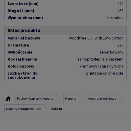
Szerokość (mm)
114
Długość (mm)
162
Wymiar okna (mm)
bez okna
Skład produktu
Materiał bazowy
woodfree ECF with 15% cotton
Gramatura
120
Wykończenie
żeberkowany
Rodzaj klejenia
samoprzylepna z paskiem
Kolor bazowy
kremowy/naturalny/ircha
Liczba stron do
printable on one side
zadrukowania
Papiery, kartony, koperty
Koperty
koperty prestiżowe
Koperty Conqueror Laid
628348