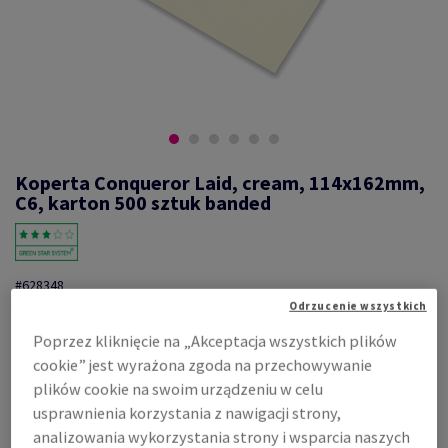
Koperta Conqueror Laid, cream, 114x162mm,
C6, karton 500 sztuk banded
#628348
Odrzucenie wszystkich
koperta zamyk. po długim boku C6, 114 x 162 mm banded bez okna
Conqueror, Laid, żeberkowany, cream, samoprzylepna z paskiem,
Poprzez kliknięcie na „Akceptacja wszystkich plików
zamknięcie klapka prosto, 120g/m2, woodfree ECF with 15% cotton,
cookie” jest wyrażona zgoda na przechowywanie
karton 500 sztuk, FSC Mix Credit
plików cookie na swoim urządzeniu w celu
Zobacz dane techniczne
Udostępnij
usprawnienia korzystania z nawigacji strony,
analizowania wykorzystania strony i wsparcia naszych