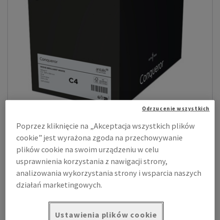
Odrzucenie wszystkich
Poprzez kliknięcie na „Akceptacja wszystkich plików
Conqueror Wove Envelopes
cookie” jest wyrażona zgoda na przechowywanie
Kolekcja Conqueror Wove oferuje szeroki wybór kopert, które
plików cookie na swoim urządzeniu w celu
pasują do ekskluzywnego pap...
usprawnienia korzystania z nawigacji strony,
analizowania wykorzystania strony i wsparcia naszych
Zobacz produkty
(25)
działań marketingowych.
Ustawienia plików cookie