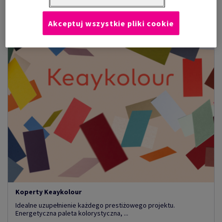
Akceptuj wszystkie pliki cookie
Koperty Keaykolour
Idealne uzupełnienie każdego prestiżowego projektu.
Energetyczna paleta kolorystyczna, ...