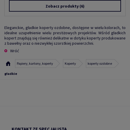
Zobacz produkty
(6)
Eleganckie, gładkie koperty ozdobne, dostępne w wielu kolorach, to
idealne uzupełnienie wielu prestiżowych projektów. Wśród gładkich
kopert znajdują się również delikatne w dotyku koperty produkowane
z bawełny oraz o niezwykłej szorstkiej powierzchni.
Wróć
Papiery, kartony, koperty
Koperty
koperty ozdobne
gładkie
KONTAKT ZE SPECJALISTĄ