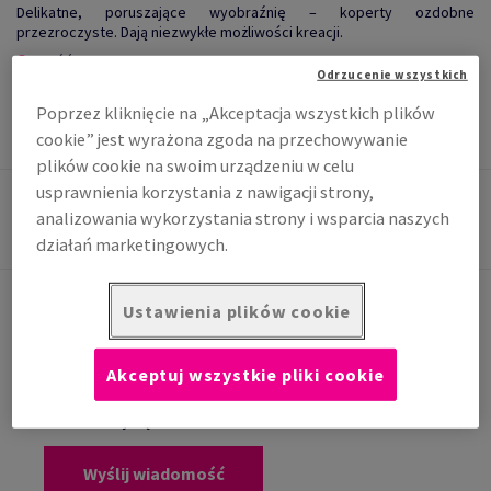
Delikatne, poruszające wyobraźnię – koperty ozdobne
przezroczyste. Dają niezwykłe możliwości kreacji.
Wróć
Odrzucenie wszystkich
Papiery, kartony, koperty
Koperty
koperty ozdobne
Poprzez kliknięcie na „Akceptacja wszystkich plików
cookie” jest wyrażona zgoda na przechowywanie
przezroczyste
plików cookie na swoim urządzeniu w celu
usprawnienia korzystania z nawigacji strony,
analizowania wykorzystania strony i wsparcia naszych
działań marketingowych.
Ustawienia plików cookie
KONTAKT ZE SPECJALISTĄ
Akceptuj wszystkie pliki cookie
Potrzebujesz dodatkowych informacji lub porady?
Skontaktuj się z nami!
Wyślij wiadomość