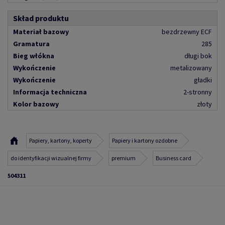
Skład produktu
Materiał bazowy
bezdrzewny ECF
Gramatura
285
Bieg włókna
długi bok
Wykończenie
metalizowany
Wykończenie
gładki
Informacja techniczna
2-stronny
Kolor bazowy
złoty
Papiery, kartony, koperty
Papiery i kartony ozdobne
do identyfikacji wizualnej firmy
premium
Business card
504311