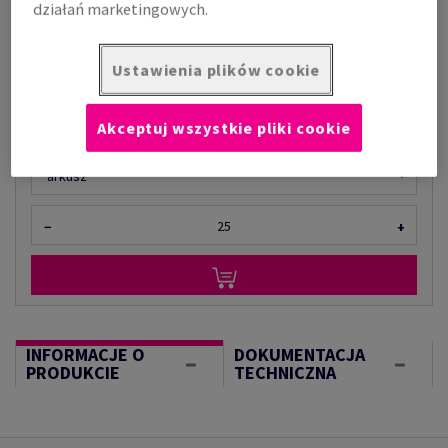
działań marketingowych.
Cena z uwzględnieniem VAT
52,14 zł
Ustawienia plików cookie
za 1 paczka
(444 g )
W MAGAZYNIE
Akceptuj wszystkie pliki cookie
Ilość produktu
arkusz
−
+
INFORMACJE O
DOKUMENTACJA
PRODUKCIE
TECHNICZNA