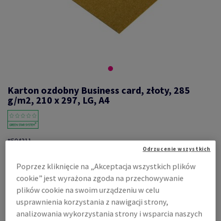
Karton ozdobny Business card, złoty, 285
g/m2, 210 x 297, LG, A4
#504311
Odrzucenie wszystkich
Business card Karton Ozdobny, złoty, 285g/m2, gładki,
metalizowany, 2-stronny, bezdrzewny ECF, 210mm x 297mm, A4, LG,
Poprzez kliknięcie na „Akceptacja wszystkich plików
small pack 25 ark.
cookie” jest wyrażona zgoda na przechowywanie
Zobacz dane techniczne
Udostępnij
plików cookie na swoim urządzeniu w celu
usprawnienia korzystania z nawigacji strony,
Ostatnie sztuki
analizowania wykorzystania strony i wsparcia naszych