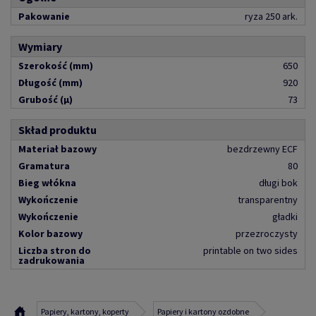
Pakowanie
ryza 250 ark.
Wymiary
Szerokość (mm)
650
Długość (mm)
920
Grubość (µ)
73
Skład produktu
Materiał bazowy
bezdrzewny ECF
Gramatura
80
Bieg włókna
długi bok
Wykończenie
transparentny
Wykończenie
gładki
Kolor bazowy
przezroczysty
Liczba stron do
printable on two sides
zadrukowania
Papiery, kartony, koperty
Papiery i kartony ozdobne