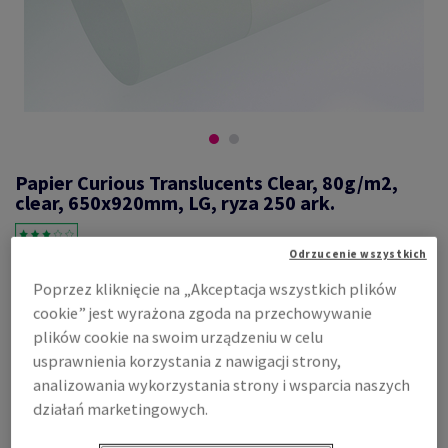
Papier Curious Translucents Clear, 80g/m2,
clear, 650x920mm, LG, ryza 250 ark.
Odrzucenie wszystkich
#600833
Poprzez kliknięcie na „Akceptacja wszystkich plików
cookie” jest wyrażona zgoda na przechowywanie
Curious Translucents, clear, 80g/m2, gładki, transparentny,
bezdrzewny ECF, 73mikron, 650mm x 920mm, LG, ryza 250 ark., FSC
plików cookie na swoim urządzeniu w celu
Mix 70%
usprawnienia korzystania z nawigacji strony,
Zobacz dane techniczne
Udostępnij
analizowania wykorzystania strony i wsparcia naszych
działań marketingowych.
Cena z uwzględnieniem VAT
4 224,99 zł