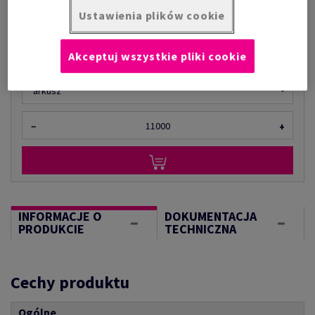
Ustawienia plików cookie
za 1 000 arkusz
(47,8 kg )
OGRANICZONA DOSTĘPNOŚĆ
Akceptuj wszystkie pliki cookie
Ilość produktu
arkusz
−
+
INFORMACJE O
DOKUMENTACJA
PRODUKCIE
TECHNICZNA
Cechy produktu
Ogólne