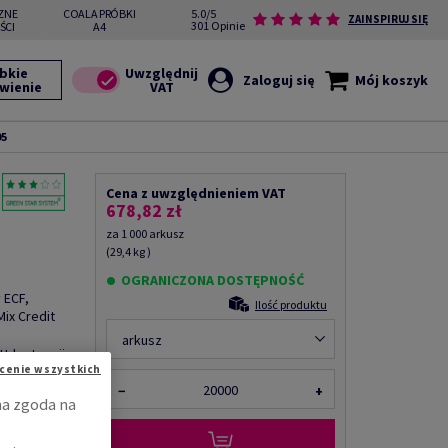
ZNE
COALA PRÓBKI
5.0/5
ZAINSPIRUJ SIĘ
301 Opinie
ŚCI
A4
bkie
Zaloguj się
Mój koszyk
wienie
95
Cena z uwzględnieniem VAT
678,82 zł
za 1 000 arkusz
(29,4 kg )
OGRANICZONA DOSTĘPNOŚĆ
 ECF,
Ilość produktu
ix Credit
arkusz
Udostępnij
cenie wszystkich
−
+
na zgoda na