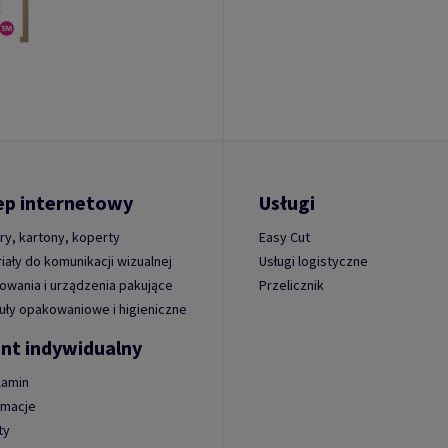
ep internetowy
Usługi
ry, kartony, koperty
Easy Cut
iały do komunikacji wizualnej
Usługi logistyczne
wania i urządzenia pakujące
Przelicznik
uły opakowaniowe i higieniczne
ent indywidualny
lamin
amacje
ty