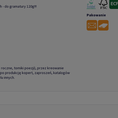
 - do gramatury 120g!!!
Pakowanie
roczne, tomiki poezji), przez kreowanie
), po produkcję kopert, zaproszeń, katalogów
lu innych.