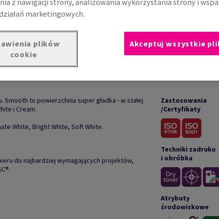
nia z nawigacji strony, analizowania wykorzystania strony i wspa
działań marketingowych.
awienia plików
Akceptuj wszystkie pli
cookie
UKCIE
DOKUM
. Smooth to powierzchnia super gładka - w stałej
Zastosowania
hite i Cream.
/Certyfikaty
ate White, Bright White, Soft White.
Techniki zadruku
i obróbka
ieru do najbardziej wymagających projektów,
SC®.
Atrybuty
środowiskowe