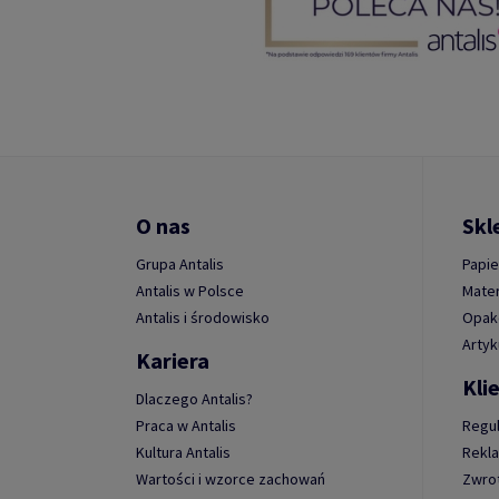
O nas
Skl
Grupa Antalis
Papie
Antalis w Polsce
Mater
Antalis i środowisko
Opako
Artyk
Kariera
Kli
Dlaczego Antalis?
Praca w Antalis
Regu
Kultura Antalis
Rekl
Wartości i wzorce zachowań
Zwro