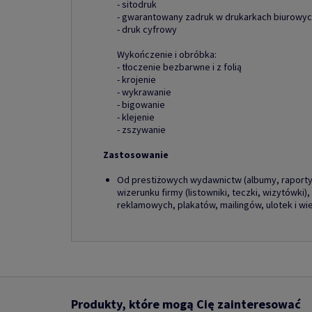
- sitodruk
- gwarantowany zadruk w drukarkach biurowych
- druk cyfrowy
Wykończenie i obróbka:
- tłoczenie bezbarwne i z folią
- krojenie
- wykrawanie
- bigowanie
- klejenie
- zszywanie
Zastosowanie
Od prestiżowych wydawnictw (albumy, raporty 
wizerunku firmy (listowniki, teczki, wizytówki
reklamowych, plakatów, mailingów, ulotek i wie
Produkty, które mogą Cię zainteresować