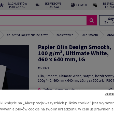
9/10 KLIENTÓW
EKSPRESOWE
BEZPIEC
EASYCUT
POLECA NAS!
DOSTAWY
PŁATNO
Szy
Zamó
do identyfikacji wizualnej firmy
podstawowe
Olin Smooth
6006
Papier Olin Design Smooth,
100 g/m², Ultimate White,
460 x 640 mm, LG
#600695
Olin, Smooth, Ultimate White, satyna, bezdrzewny
100g/m2, 460mm x 640mm, LG, ryza 500 ark., FSC M
Zobacz dane techniczne
Odrzu
kliknięcie na „Akceptacja wszystkich plików cookie” jest wyrażo
ywanie plików cookie na swoim urządzeniu w celu usprawnienia