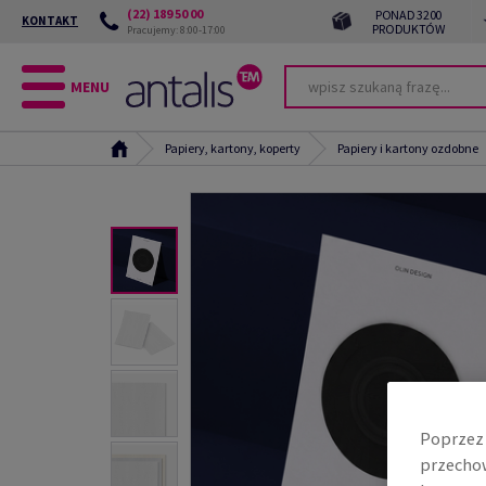
(22) 189 50 00
PONAD 3200
KONTAKT
PRODUKTÓW
Pracujemy: 8:00-17:00
MENU
Papiery, kartony, koperty
Papiery i kartony ozdobne
Poprzez 
przechow