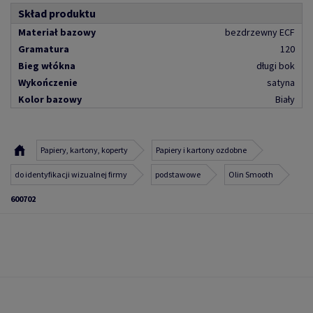
Skład produktu
Materiał bazowy
bezdrzewny ECF
Gramatura
120
Bieg włókna
długi bok
Wykończenie
satyna
Kolor bazowy
Biały
Papiery, kartony, koperty
Papiery i kartony ozdobne
do identyfikacji wizualnej firmy
podstawowe
Olin Smooth
600702