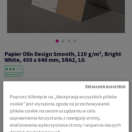
Papier Olin Design Smooth, 120 g/m², Bright
White, 450 x 640 mm, SRA2, LG
#600702
Odrzucenie wszystkich
Olin, Smooth, Bright White, satyna, bezdrzewny ECF, 120g/m2,
Poprzez kliknięcie na „Akceptacja wszystkich plików
450mm x 640mm, SRA2, LG, ryza 500 ark., FSC Mix Credit
cookie” jest wyrażona zgoda na przechowywanie
Zobacz dane techniczne
Udostępnij
plików cookie na swoim urządzeniu w celu
usprawnienia korzystania z nawigacji strony,
Cena z uwzględnieniem VAT
analizowania wykorzystania strony i wsparcia naszych
756,41 zł
działań marketingowych.