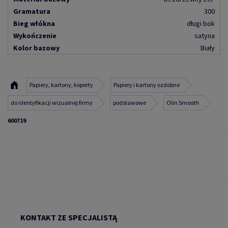
Gramatura
300
Bieg włókna
długi bok
Wykończenie
satyna
Kolor bazowy
Biały
Papiery, kartony, koperty
Papiery i kartony ozdobne
do identyfikacji wizualnej firmy
podstawowe
Olin Smooth
600719
KONTAKT ZE SPECJALISTĄ