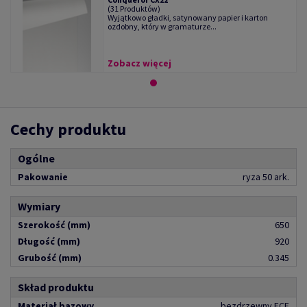
(31 Produktów)
Wyjątkowo gładki, satynowany papier i karton
ozdobny, który w gramaturze...
Zobacz więcej
Cechy produktu
Ogólne
Pakowanie
ryza 50 ark.
Wymiary
Szerokość (mm)
650
Długość (mm)
920
Grubość (mm)
0.345
Skład produktu
Materiał bazowy
bezdrzewny ECF