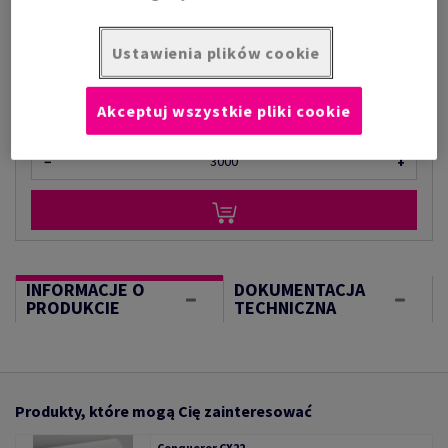
za 1 000 arkusz
(179 kg )
OGRANICZONA DOSTĘPNOŚĆ
Ustawienia plików cookie
Ilość produktu
Akceptuj wszystkie pliki cookie
arkusz
−
+
INFORMACJE O
DOKUMENTACJA
PRODUKCIE
TECHNICZNA
Produkty, które mogą Cię zainteresować
Conqueror CX22