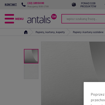
(22) 189 50 00
PONAD 3200
KONTAKT
PRODUKTÓW
Pracujemy: 8:00-17:00
MENU
Papiery, kartony, koperty
Papiery i kartony ozdobne
Poprzez 
przechow