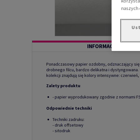
korzysta
naszych 
Ust
INFORMACJE O PROD
Ponadczasowy papier ozdobny, odznaczający się kl
drobnego filcu, bardzo delikatna i dystyngowana.
kolekcji znajdują się kolory intensywne: czerwień, 
Zalety produktu
- papier wyprodukowany zgodnie z normami F
Odpowiednie techniki
Techniki zadruku:
- druk offsetowy
- sitodruk