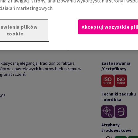
nia z nawigacji strony, analizowania wykorzystania strony i wspa
działań marketingowych.
awienia plików
Akceptuj wszystkie pli
cookie
UKCIE
DOKUM
asyczną elegancją. Tradition to faktura
Zastosowania
 Oprócz pastelowych kolorów bieli i kremu w
/Certyfikaty
granat i czerń.
Techniki zadruku
SC®
i obróbka
Atrybuty
środowiskowe