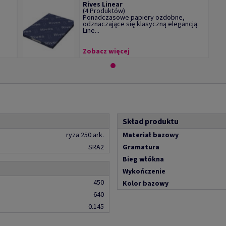
Rives Linear
(4 Produktów)
Ponadczasowe papiery ozdobne,
odznaczające się klasyczną elegancją.
Line...
Zobacz więcej
Skład produktu
ryza 250 ark.
Materiał bazowy
SRA2
Gramatura
Bieg włókna
Wykończenie
450
Kolor bazowy
640
0.145