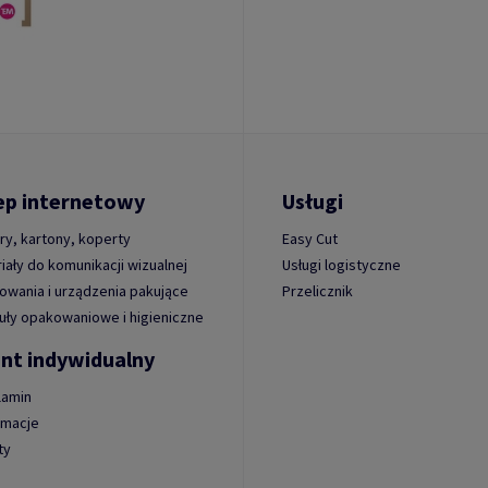
ep internetowy
Usługi
ry, kartony, koperty
Easy Cut
iały do komunikacji wizualnej
Usługi logistyczne
wania i urządzenia pakujące
Przelicznik
uły opakowaniowe i higieniczne
ent indywidualny
lamin
amacje
ty