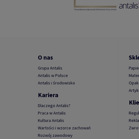
O nas
Skl
Grupa Antalis
Papie
Antalis w Polsce
Mater
Antalis i środowisko
Opako
Artyk
Kariera
Kli
Dlaczego Antalis?
Praca w Antalis
Regu
Kultura Antalis
Rekl
Wartości i wzorce zachowań
Zwro
Rozwój zawodowy