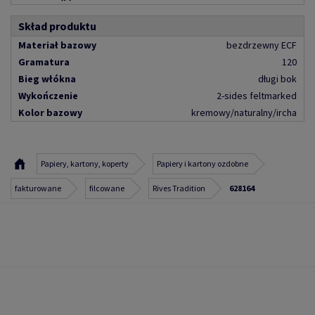
Skład produktu
Materiał bazowy
bezdrzewny ECF
Gramatura
120
Bieg włókna
długi bok
Wykończenie
2-sides feltmarked
Kolor bazowy
kremowy/naturalny/ircha
Papiery, kartony, koperty
Papiery i kartony ozdobne
fakturowane
filcowane
Rives Tradition
628164