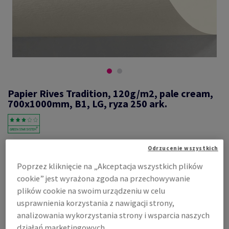
Papier Rives Tradition, 120g/m2, pale cream,
700x1000mm, B1, LG, ryza 250 ark.
#628164
Odrzucenie wszystkich
Rives Tradition, pale cream, 120g/m2, 2-sides feltmarked,
Poprzez kliknięcie na „Akceptacja wszystkich plików
bezdrzewny ECF, 172mikron, 700mm x 1000mm, B1, LG, ryza 250 ark.,
cookie” jest wyrażona zgoda na przechowywanie
FSC Mix Credit
plików cookie na swoim urządzeniu w celu
Zobacz dane techniczne
Udostępnij
usprawnienia korzystania z nawigacji strony,
analizowania wykorzystania strony i wsparcia naszych
Cena z uwzględnieniem VAT
działań marketingowych.
4 217,09 zł