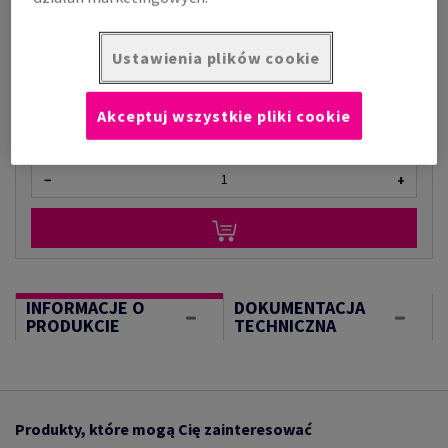
za 1 000 arkusz
(84,0 kg )
Ustawienia plików cookie
W MAGAZYNIE
Ilość produktu
Akceptuj wszystkie pliki cookie
arkusz
−
+
INFORMACJE O
DOKUMENTACJA
PRODUKCIE
TECHNICZNA
Produkty, które mogą Cię zainteresować