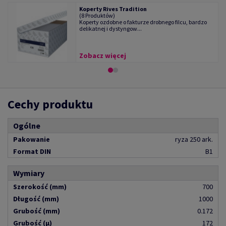
Koperty Rives Tradition
(8 Produktów)
Koperty ozdobne o fakturze drobnego filcu, bardzo
delikatnej i dystyngow...
Zobacz więcej
Cechy produktu
Ogólne
Pakowanie
ryza 250 ark.
Format DIN
B1
Wymiary
Szerokość (mm)
700
Długość (mm)
1000
Grubość (mm)
0.172
Grubość (µ)
172