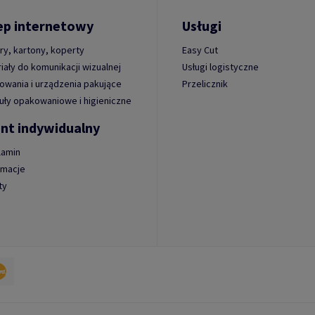
ep internetowy
Usługi
ry, kartony, koperty
Easy Cut
iały do komunikacji wizualnej
Usługi logistyczne
wania i urządzenia pakujące
Przelicznik
uły opakowaniowe i higieniczne
ent indywidualny
lamin
amacje
ty