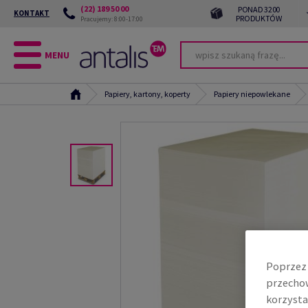
(22) 189 50 00
PONAD 3200
KONTAKT
PRODUKTÓW
Pracujemy: 8:00-17:00
MENU
Papiery, kartony, koperty
Papiery niepowlekane
Poprzez 
przechow
korzysta