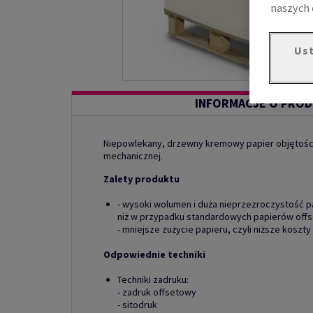
naszych 
Ust
INFORMACJE O PROD
Niepowlekany, drzewny kremowy papier objętoś
mechanicznej.
Zalety produktu
- wysoki wolumen i duża nieprzezroczystość 
niż w przypadku standardowych papierów off
- mniejsze zużycie papieru, czyli niższe koszty 
Odpowiednie techniki
Techniki zadruku:
- zadruk offsetowy
- sitodruk