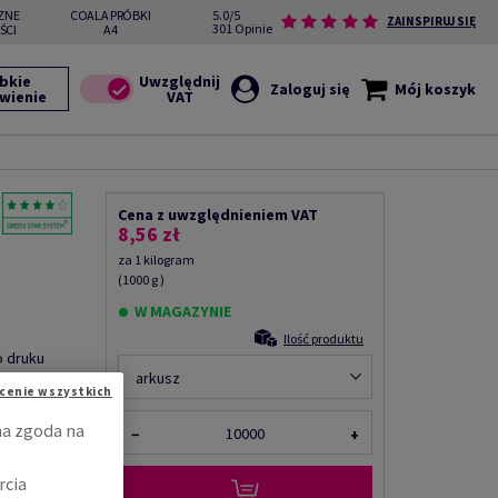
ZNE
COALA PRÓBKI
5.0/5
ZAINSPIRUJ SIĘ
301 Opinie
ŚCI
A4
bkie
Zaloguj się
Mój koszyk
wienie
Cena z uwzględnieniem VAT
8,56 zł
za 1 kilogram
(1000 g )
W MAGAZYNIE
Ilość produktu
o druku
B1, LG,
arkusz
cenie wszystkich
na zgoda na
−
+
Udostępnij
rcia