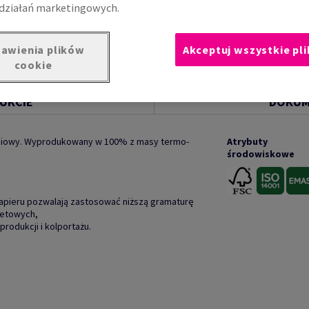
działań marketingowych.
awienia plików
Akceptuj wszystkie pli
cookie
UKCIE
DOKUM
ciowy. Wyprodukowany w 100% z masy termo-
Atrybuty
środowiskowe
papieru pozwalają zastosować niższą gramaturę
setowych,
produkcji i kolportażu.