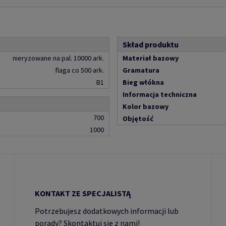
Skład produktu
nieryzowane na pal. 10000 ark.
Materiał bazowy
flaga co 500 ark.
Gramatura
B1
Bieg włókna
Informacja techniczna
Kolor bazowy
700
Objętość
1000
KONTAKT ZE SPECJALISTĄ
Potrzebujesz dodatkowych informacji lub
porady? Skontaktuj się z nami!