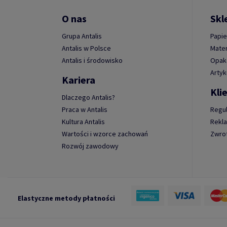
O nas
Skl
Grupa Antalis
Papie
Antalis w Polsce
Mater
Antalis i środowisko
Opako
Artyk
Kariera
Kli
Dlaczego Antalis?
Praca w Antalis
Regu
Kultura Antalis
Rekl
Wartości i wzorce zachowań
Zwro
Rozwój zawodowy
Elastyczne metody płatności