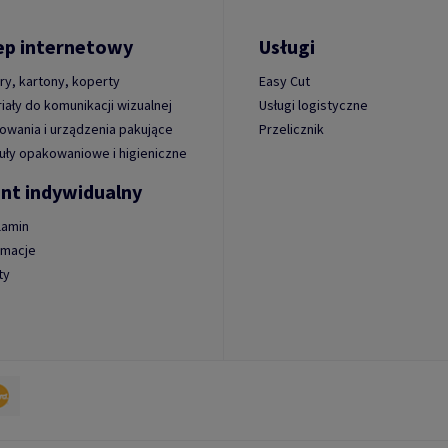
ep internetowy
Usługi
ry, kartony, koperty
Easy Cut
iały do komunikacji wizualnej
Usługi logistyczne
wania i urządzenia pakujące
Przelicznik
uły opakowaniowe i higieniczne
ent indywidualny
lamin
amacje
ty