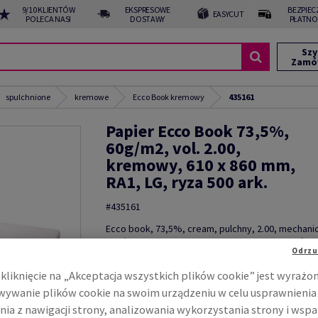
9/10 KLIENTÓW
EKSPRESOWE
BEZPIEC
EASYCUT
POLECA NAS!
DOSTAWY
PŁATNO
Szy
Zamó
spulchnione
kremowe
Ecco Book kremowy
435161
Papier Ecco Book 73,5%,
60g/m2, vol. 2.00,
kremowy, 610 x 860 mm,
RA1, LG, ryza 500 ark.
#435161
Ecco book, 73,5%, cream, pulchny, 2.00, mechani
60g/m2, 610mm x 860mm, RA1, LG, ryza 500 ark.
Odrzu
Zobacz dane techniczne
kliknięcie na „Akceptacja wszystkich plików cookie” jest wyrażo
ywanie plików cookie na swoim urządzeniu w celu usprawnienia
nia z nawigacji strony, analizowania wykorzystania strony i wspa