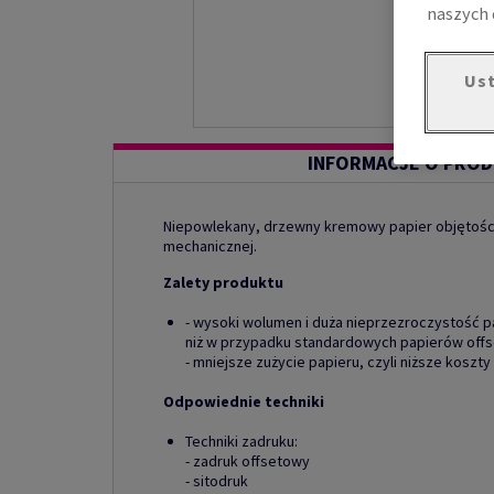
naszych 
Ust
INFORMACJE O PROD
Niepowlekany, drzewny kremowy papier objętoś
mechanicznej.
Zalety produktu
- wysoki wolumen i duża nieprzezroczystość 
niż w przypadku standardowych papierów off
- mniejsze zużycie papieru, czyli niższe koszty 
Odpowiednie techniki
Techniki zadruku:
- zadruk offsetowy
- sitodruk