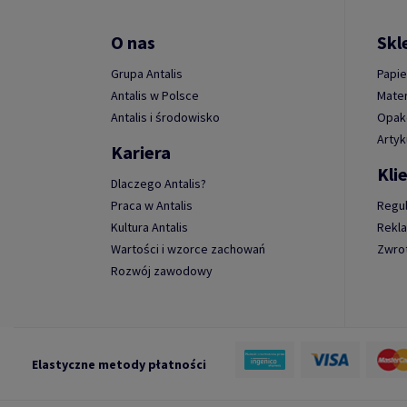
O nas
Skl
Grupa Antalis
Papie
Antalis w Polsce
Mater
Antalis i środowisko
Opako
Artyk
Kariera
Kli
Dlaczego Antalis?
Praca w Antalis
Regu
Kultura Antalis
Rekl
Wartości i wzorce zachowań
Zwro
Rozwój zawodowy
Elastyczne metody płatności