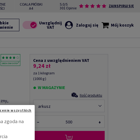
ZNE
COALA PRÓBKI
5.0/5
ZAINSPIRUJ SIĘ
301 Opinie
ŚCI
A4
bkie
Zaloguj się
Mój koszyk
wienie
Cena z uwzględnieniem VAT
9,24 zł
za 1 kilogram
(1000 g )
W MAGAZYNIE
Ilość produktu
czny,
arkusz
cenie wszystkich
Udostępnij
na zgoda na
−
+
rcia