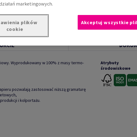
działań marketingowych.
awienia plików
Akceptuj wszystkie pli
cookie
UKCIE
DOKUM
ciowy. Wyprodukowany w 100% z masy termo-
Atrybuty
środowiskowe
papieru pozwalają zastosować niższą gramaturę
setowych,
produkcji i kolportażu.