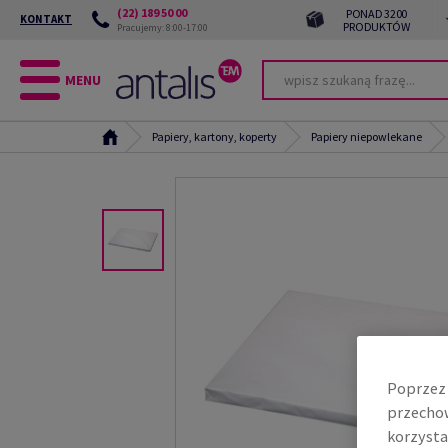
(22) 189 50 00
PONAD 3200
KONTAKT
PRODUKTÓW
Pracujemy: 8:00-17:00
MENU
Papiery, kartony, koperty
Papiery niepowlekane
Poprzez 
przechow
korzysta