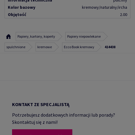
Informacja techniczna
pulchny
Kolor bazowy
kremowy/naturalny/ircha
Objętość
2.00
Papiery, kartony, koperty
Papiery niepowlekane
spulchnione
kremowe
Ecco Book kremowy
414438
KONTAKT ZE SPECJALISTĄ
Potrzebujesz dodatkowych informacji lub porady?
Skontaktuj się z nami!