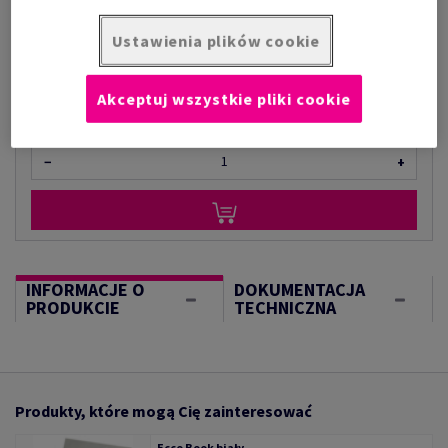
za 1 kilogram
(1 kg )
Ustawienia plików cookie
W MAGAZYNIE
Akceptuj wszystkie pliki cookie
kilogram
−
+
INFORMACJE O
DOKUMENTACJA
PRODUKCIE
TECHNICZNA
Produkty, które mogą Cię zainteresować
Ecco Book biały