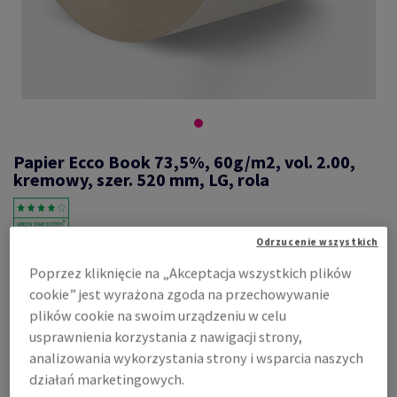
Papier Ecco Book 73,5%, 60g/m2, vol. 2.00,
kremowy, szer. 520 mm, LG, rola
Odrzucenie wszystkich
#414438
Poprzez kliknięcie na „Akceptacja wszystkich plików
Ecco book, 73,5%, cream, pulchny, 2.00, mechaniczny, 60g/m2,
cookie” jest wyrażona zgoda na przechowywanie
520mm, LG, Średnica roli: 1000mm, Średnica gilzy: 76mm
plików cookie na swoim urządzeniu w celu
Zobacz dane techniczne
Udostępnij
usprawnienia korzystania z nawigacji strony,
analizowania wykorzystania strony i wsparcia naszych
Cena z uwzględnieniem VAT
działań marketingowych.
7,49 zł