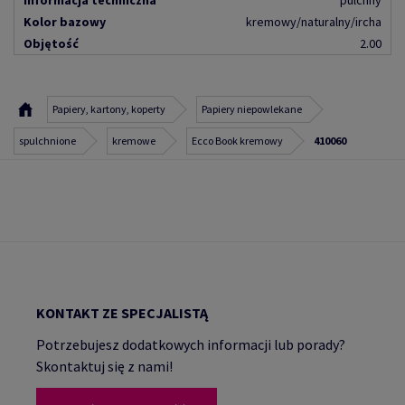
Informacja techniczna
pulchny
Kolor bazowy
kremowy/naturalny/ircha
Objętość
2.00
Papiery, kartony, koperty
Papiery niepowlekane
spulchnione
kremowe
Ecco Book kremowy
410060
KONTAKT ZE SPECJALISTĄ
Potrzebujesz dodatkowych informacji lub porady?
Skontaktuj się z nami!