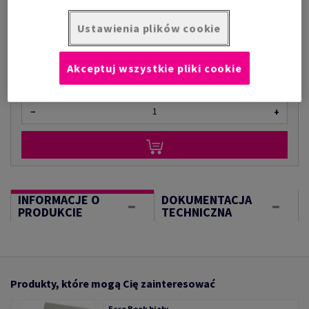
za 1 kilogram
(1 kg )
Ustawienia plików cookie
OGRANICZONA DOSTĘPNOŚĆ
Akceptuj wszystkie pliki cookie
kilogram
−
+
INFORMACJE O
DOKUMENTACJA
PRODUKCIE
TECHNICZNA
Produkty, które mogą Cię zainteresować
Ecco Book biały