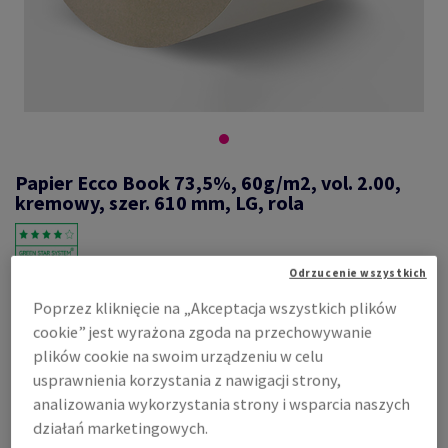
Papier Ecco Book 73,5%, 60g/m2, vol. 2.00,
kremowy, szer. 610 mm, LG, rola
Odrzucenie wszystkich
#410060
Poprzez kliknięcie na „Akceptacja wszystkich plików
Ecco book, 73,5%, cream, pulchny, 2.00, mechaniczny, 60g/m2,
cookie” jest wyrażona zgoda na przechowywanie
610mm, LG, Średnica roli: 1000mm, Średnica gilzy: 76mm
plików cookie na swoim urządzeniu w celu
Zobacz dane techniczne
Udostępnij
usprawnienia korzystania z nawigacji strony,
analizowania wykorzystania strony i wsparcia naszych
Cena z uwzględnieniem VAT
działań marketingowych.
7,26 zł