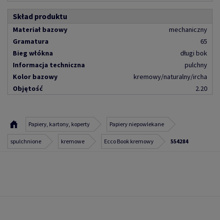
Skład produktu
Materiał bazowy
mechaniczny
Gramatura
65
Bieg włókna
długi bok
Informacja techniczna
pulchny
Kolor bazowy
kremowy/naturalny/ircha
Objętość
2.20
Papiery, kartony, koperty
Papiery niepowlekane
spulchnione
kremowe
Ecco Book kremowy
554284