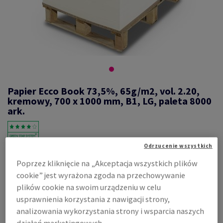
Papier Ecco Book 73,5%, 65g/m2, vol. 2.20,
kremowy, 700 x 1000 mm, B1, LG, paleta 8000
ark.
Odrzucenie wszystkich
#554284
Poprzez kliknięcie na „Akceptacja wszystkich plików
Ecco book, 73,5%, cream, pulchny, 2.20, mechaniczny, 65g/m2,
cookie” jest wyrażona zgoda na przechowywanie
700mm x 1000mm, B1, LG, nieryzowane na pal. 8000 ark., flaga co 500
ark.
plików cookie na swoim urządzeniu w celu
Zobacz dane techniczne
usprawnienia korzystania z nawigacji strony,
Udostępnij
analizowania wykorzystania strony i wsparcia naszych
działań marketingowych.