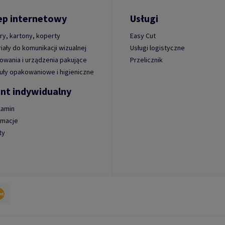
ep internetowy
Usługi
ry, kartony, koperty
Easy Cut
iały do komunikacji wizualnej
Usługi logistyczne
wania i urządzenia pakujące
Przelicznik
uły opakowaniowe i higieniczne
ent indywidualny
lamin
amacje
ty