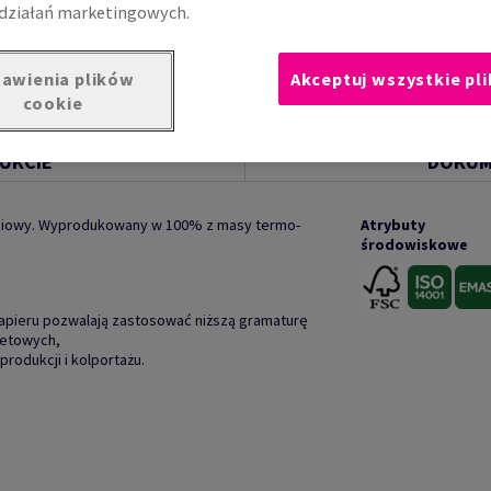
działań marketingowych.
awienia plików
Akceptuj wszystkie pli
cookie
UKCIE
DOKUM
ciowy. Wyprodukowany w 100% z masy termo-
Atrybuty
środowiskowe
papieru pozwalają zastosować niższą gramaturę
setowych,
produkcji i kolportażu.