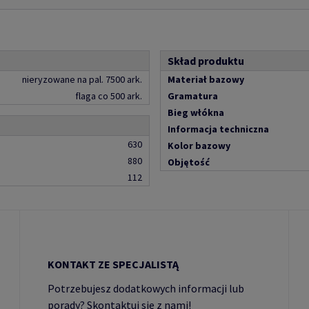
Skład produktu
nieryzowane na pal. 7500 ark.
Materiał bazowy
flaga co 500 ark.
Gramatura
Bieg włókna
Informacja techniczna
630
Kolor bazowy
880
Objętość
112
KONTAKT ZE SPECJALISTĄ
Potrzebujesz dodatkowych informacji lub
porady? Skontaktuj się z nami!