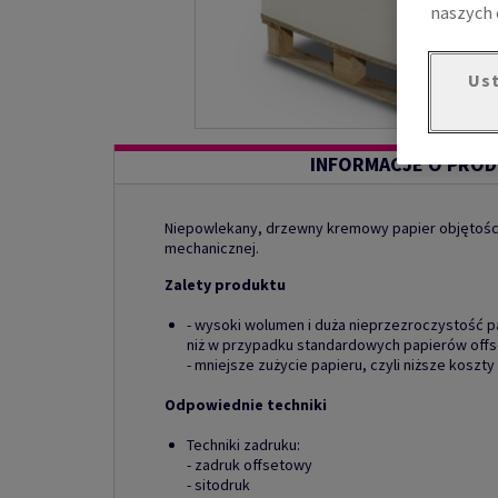
naszych 
Ust
INFORMACJE O PROD
Niepowlekany, drzewny kremowy papier objętoś
mechanicznej.
Zalety produktu
- wysoki wolumen i duża nieprzezroczystość 
niż w przypadku standardowych papierów off
- mniejsze zużycie papieru, czyli niższe koszty 
Odpowiednie techniki
Techniki zadruku:
- zadruk offsetowy
- sitodruk