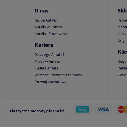
O nas
Skl
Grupa Antalis
Papie
Antalis w Polsce
Mater
Antalis i środowisko
Opako
Artyk
Kariera
Kli
Dlaczego Antalis?
Praca w Antalis
Regu
Kultura Antalis
Rekl
Wartości i wzorce zachowań
Zwro
Rozwój zawodowy
Elastyczne metody płatności