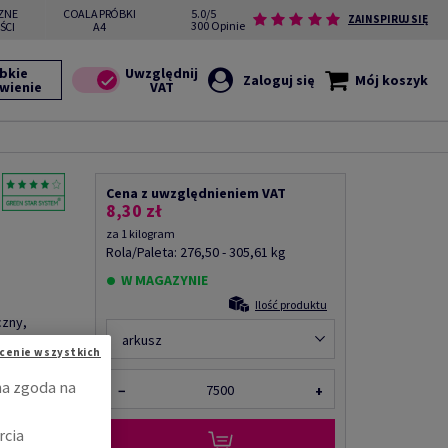
ZNE
COALA PRÓBKI
5.0/5
ZAINSPIRUJ SIĘ
300 Opinie
ŚCI
A4
bkie
Zaloguj się
Mój koszyk
wienie
Cena z uwzględnieniem VAT
8,30 zł
za 1 kilogram
Rola/Paleta: 276,50 - 305,61 kg
W MAGAZYNIE
Ilość produktu
czny,
7500 ark.,
arkusz
cenie wszystkich
na zgoda na
−
+
Udostępnij
rcia