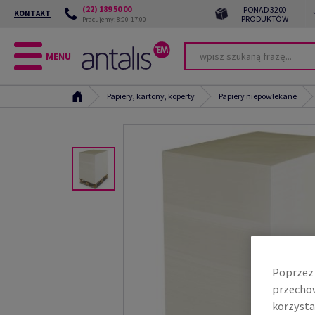
(22) 189 50 00
PONAD 3200
KONTAKT
PRODUKTÓW
Pracujemy: 8:00-17:00
MENU
Papiery, kartony, koperty
Papiery niepowlekane
Poprzez 
przechow
korzysta