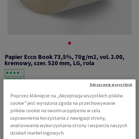
Papier Ecco Book 73,5%, 70g/m2, vol. 2.00,
kremowy, szer. 520 mm, LG, rola
Odrzucenie wszystkich
#410064
Poprzez kliknięcie na „Akceptacja wszystkich plików
Ecco book, 73,5%, cream, pulchny, 2.00, mechaniczny, 70g/m2,
cookie” jest wyrażona zgoda na przechowywanie
520mm, LG, Średnica roli: 1000mm, Średnica gilzy: 76mm
plików cookie na swoim urządzeniu w celu
Zobacz dane techniczne
Udostępnij
usprawnienia korzystania z nawigacji strony,
analizowania wykorzystania strony i wsparcia naszych
Cena z uwzględnieniem VAT
działań marketingowych.
7,49 zł