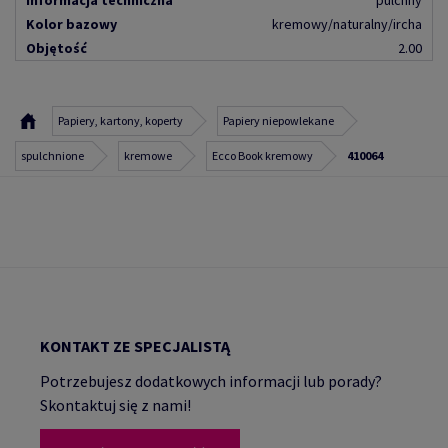
Informacja techniczna
pulchny
Kolor bazowy
kremowy/naturalny/ircha
Objętość
2.00
Papiery, kartony, koperty
Papiery niepowlekane
spulchnione
kremowe
Ecco Book kremowy
410064
KONTAKT ZE SPECJALISTĄ
Potrzebujesz dodatkowych informacji lub porady?
Skontaktuj się z nami!