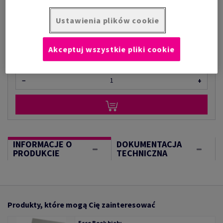
za 1 kilogram
(1 kg )
Ustawienia plików cookie
W MAGAZYNIE
Akceptuj wszystkie pliki cookie
kilogram
−
+
INFORMACJE O
DOKUMENTACJA
PRODUKCIE
TECHNICZNA
Produkty, które mogą Cię zainteresować
Ecco Book biały