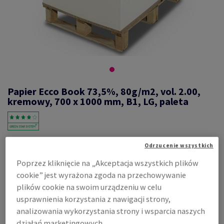
Papier Ecco Book 73,5%, 80g/m2, vol. 2.00,
kremowy, 700 x 1000 mm, B1, LG, paleta
#482542
Odrzucenie wszystkich
Ecco book, 73,5%, cream, pulchny, 2.00, mechaniczny, 80g/m2,
Poprzez kliknięcie na „Akceptacja wszystkich plików
700mm x 1000mm, B1, LG, nieryzowane na paletach, flaga co 500 ark.
cookie” jest wyrażona zgoda na przechowywanie
Zobacz dane techniczne
Udostępnij
plików cookie na swoim urządzeniu w celu
usprawnienia korzystania z nawigacji strony,
Cena z uwzględnieniem VAT
analizowania wykorzystania strony i wsparcia naszych
8,30 zł
działań marketingowych.