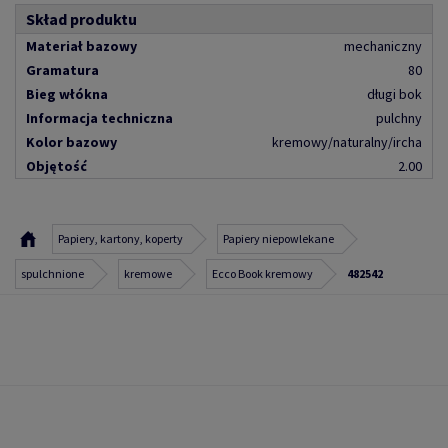
Skład produktu
Materiał bazowy
mechaniczny
Gramatura
80
Bieg włókna
długi bok
Informacja techniczna
pulchny
Kolor bazowy
kremowy/naturalny/ircha
Objętość
2.00
Papiery, kartony, koperty
Papiery niepowlekane
spulchnione
kremowe
Ecco Book kremowy
482542