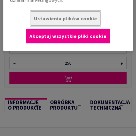
Cena z uwzględnieniem VAT
1 551,47 zł
za 1 000 arkusz
Ustawienia plików cookie
(107 kg )
W MAGAZYNIE
Akceptuj wszystkie pliki cookie
Ilość produktu
arkusz
−
+
INFORMACJE
OBRÓBKA
DOKUMENTACJA
O PRODUKCIE
PRODUKTU
TECHNICZNA