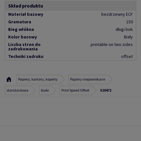
Skład produktu
Materiał bazowy
bezdrzewny ECF
Gramatura
150
Bieg włókna
długi bok
Kolor bazowy
Biały
Liczba stron do
printable on two sides
zadrukowania
Techniki zadruku
offset
Papiery, kartony, koperty
Papiery niepowlekane
standardowe
białe
Print Speed Offset
520471