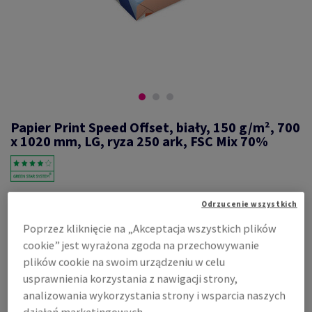
Papier Print Speed Offset, biały, 150 g/m², 700
x 1020 mm, LG, ryza 250 ark, FSC Mix 70%
#520471
Odrzucenie wszystkich
Print Speed, Offset, biały, bezdrzewny ECF, 150g/m2, 700mm x
Poprzez kliknięcie na „Akceptacja wszystkich plików
1020mm, LG, ryza 250 ark., FSC Mix 70%
cookie” jest wyrażona zgoda na przechowywanie
Zobacz dane techniczne
Udostępnij
plików cookie na swoim urządzeniu w celu
usprawnienia korzystania z nawigacji strony,
Ostatnie sztuki
analizowania wykorzystania strony i wsparcia naszych
działań marketingowych.