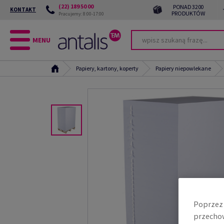
(22) 189 50 00
PONAD 3200
KONTAKT
PRODUKTÓW
Pracujemy: 8:00-17:00
MENU
Papiery, kartony, koperty
Papiery niepowlekane
Poprzez 
przechow