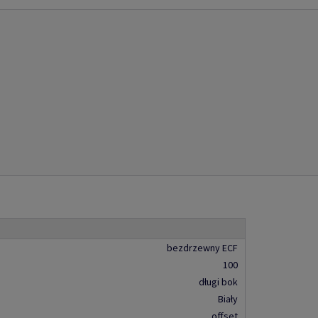
bezdrzewny ECF
100
długi bok
Biały
offset