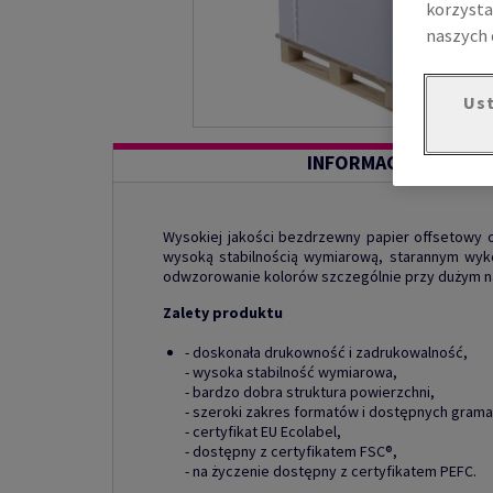
korzysta
naszych 
Ust
INFORMACJE O PROD
Wysokiej jakości bezdrzewny papier offsetowy o 
wysoką stabilnością wymiarową, starannym wyk
odwzorowanie kolorów szczególnie przy dużym na
Zalety produktu
- doskonała drukowność i zadrukowalność,
- wysoka stabilność wymiarowa,
- bardzo dobra struktura powierzchni,
- szeroki zakres formatów i dostępnych grama
- certyfikat EU Ecolabel,
- dostępny z certyfikatem FSC®,
- na życzenie dostępny z certyfikatem PEFC.