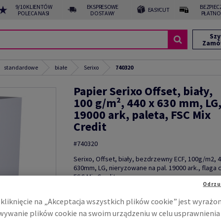
9/10 KLIENTÓW
EKSPRESOWE
BEZPIEC
EASYCUT
POLECA NAS!
DOSTAWY
PŁATNO
Szy
Zamó
standardowe
białe
Serixo
740320
Papier Serixo Offset, biały,
100 g/m², 440 x 630 mm, LG
19000 ark, paleta, FSC Mix
Credit
#740320
Serixo, Offset, biały, bezdrzewny ECF, 100g/m2,
630mm, LG, nieryzowane na pal. 19000 ark., flaga c
FSC Mix Credit
Odrzu
Zobacz dane techniczne
kliknięcie na „Akceptacja wszystkich plików cookie” jest wyrażo
ywanie plików cookie na swoim urządzeniu w celu usprawnienia