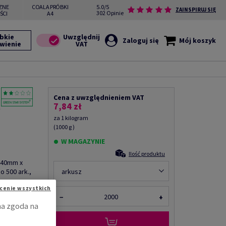
ZNE
COALA PRÓBKI
5.0/5
ZAINSPIRUJ SIĘ
302 Opinie
ŚCI
A4
bkie
Zaloguj się
Mój koszyk
wienie
Cena z uwzględnieniem VAT
,
7,84 zł
za 1 kilogram
(1000 g )
W MAGAZYNIE
Ilość produktu
 440mm x
o 500 ark.,
arkusz
cenie wszystkich
−
+
Udostępnij
na zgoda na