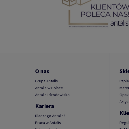
O nas
Skl
Grupa Antalis
Papie
Antalis w Polsce
Mater
Antalis i środowisko
Opako
Artyk
Kariera
Kli
Dlaczego Antalis?
Praca w Antalis
Regu