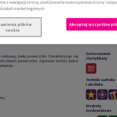
nia z nawigacji strony, analizowania wykorzystania strony i wspa
działań marketingowych.
awienia plików
Akceptuj wszystkie pli
cookie
UKCIE
DOKUM
Zastosowania
matowej, białej powierzchni. Charakteryzuje się
/Certyfikaty
ończeniem powierzchni. Zapewnia bardzo dobre
kładzie.
Techniki zadruku
i obróbka
tur,
Atrybuty
środowiskowe