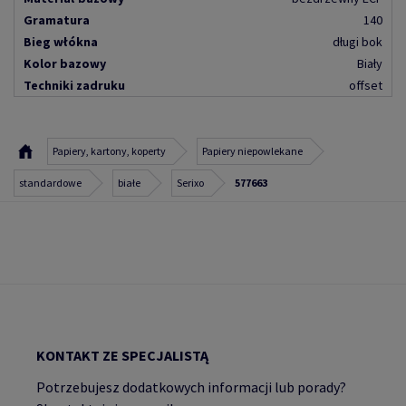
Gramatura
140
Bieg włókna
długi bok
Kolor bazowy
Biały
Techniki zadruku
offset
Papiery, kartony, koperty
Papiery niepowlekane
standardowe
białe
Serixo
577663
KONTAKT ZE SPECJALISTĄ
Potrzebujesz dodatkowych informacji lub porady?