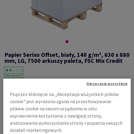
Papier Serixo Offset, biały, 140 g/m², 630 x 880
mm, LG, 7500 arkuszy paleta, FSC Mix Credit
Odrzucenie wszystkich
#577663
Poprzez kliknięcie na „Akceptacja wszystkich plików
Serixo, Offset, biały, bezdrzewny ECF, 140g/m2, 630mm x 880mm, LG,
nieryzowane na pal. 7500 ark., flaga co 250 ark., FSC Mix Credit
cookie” jest wyrażona zgoda na przechowywanie
Zobacz dane techniczne
plików cookie na swoim urządzeniu w celu
Udostępnij
usprawnienia korzystania z nawigacji strony,
analizowania wykorzystania strony i wsparcia naszych
Cena z uwzględnieniem VAT
648,76 zł
działań marketingowych.