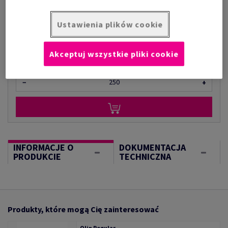
za 1 000 arkusz
(77,6 kg )
Ustawienia plików cookie
W MAGAZYNIE
Ilość produktu
Akceptuj wszystkie pliki cookie
arkusz
−
+
INFORMACJE O
DOKUMENTACJA
PRODUKCIE
TECHNICZNA
Produkty, które mogą Cię zainteresować
Olin Regular