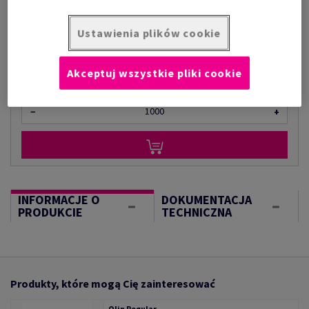
za 1 000 arkusz
(49 kg )
Ustawienia plików cookie
W MAGAZYNIE
Ilość produktu
Akceptuj wszystkie pliki cookie
arkusz
−
+
INFORMACJE O
DOKUMENTACJA
PRODUKCIE
TECHNICZNA
Produkty, które mogą Cię zainteresować
Olin Regular