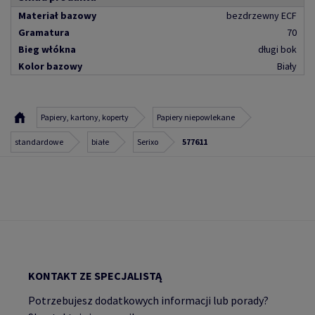
Materiał bazowy
bezdrzewny ECF
Gramatura
70
Bieg włókna
długi bok
Kolor bazowy
Biały
Papiery, kartony, koperty
Papiery niepowlekane
standardowe
białe
Serixo
577611
KONTAKT ZE SPECJALISTĄ
Potrzebujesz dodatkowych informacji lub porady?