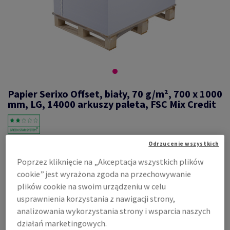
Papier Serixo Offset, biały, 70 g/m², 700 x 1000
mm, LG, 14000 arkuszy paleta, FSC Mix Credit
Odrzucenie wszystkich
#577611
Poprzez kliknięcie na „Akceptacja wszystkich plików
Serixo, Offset, biały, bezdrzewny ECF, 70g/m2, 700mm x 1000mm, B1,
LG, nieryzowane na pal. 14000 ark., flaga co 500 ark., FSC Mix Credit
cookie” jest wyrażona zgoda na przechowywanie
Zobacz dane techniczne
plików cookie na swoim urządzeniu w celu
Udostępnij
usprawnienia korzystania z nawigacji strony,
analizowania wykorzystania strony i wsparcia naszych
Cena z uwzględnieniem VAT
396,66 zł
działań marketingowych.