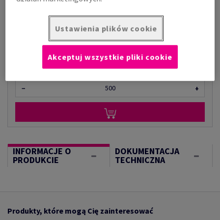
za 1 kilogram
(1000 g )
Ustawienia plików cookie
W MAGAZYNIE
Ilość produktu
Akceptuj wszystkie pliki cookie
arkusz
−
+
INFORMACJE O
DOKUMENTACJA
PRODUKCIE
TECHNICZNA
Produkty, które mogą Cię zainteresować