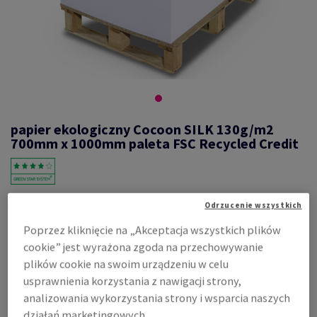
papier ekologiczny Cocoon SILK 130g/m2
700mm x 1000mm paleta FSC Recycled Credit
#564348
Odrzucenie wszystkich
Cocoon, SILK, satyna, 2-stronnie powlekany, biały, 100% masy
Poprzez kliknięcie na „Akceptacja wszystkich plików
makulaturowej, 130g/m2, 700mm x 1000mm, B1, LG, nieryzowane na
cookie” jest wyrażona zgoda na przechowywanie
pal. 9000 ark., flaga co 500 ark., FSC Recycled Credit
plików cookie na swoim urządzeniu w celu
Zobacz dane techniczne
Udostępnij
usprawnienia korzystania z nawigacji strony,
analizowania wykorzystania strony i wsparcia naszych
Cena z uwzględnieniem VAT
działań marketingowych.
14,62 zł