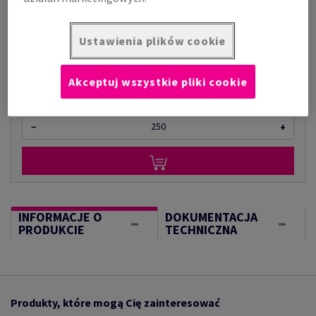
za 1 kilogram
(1000 g )
Ustawienia plików cookie
W MAGAZYNIE
Ilość produktu
Akceptuj wszystkie pliki cookie
arkusz
−
+
INFORMACJE O
DOKUMENTACJA
PRODUKCIE
TECHNICZNA
Produkty, które mogą Cię zainteresować