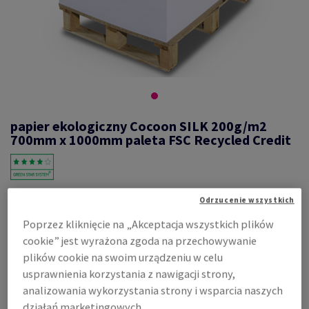
papier ekologiczny Cocoon SILK 200g/m2
700mm x 1000mm paleta FSC Recycled Credit
#564351
Odrzucenie wszystkich
Cocoon, SILK, satyna, 2-stronnie powlekany, biały, 100% masy
Poprzez kliknięcie na „Akceptacja wszystkich plików
makulaturowej, 200g/m2, 700mm x 1000mm, B1, LG, nieryzowane na
cookie” jest wyrażona zgoda na przechowywanie
pal. 5500 ark., flaga co 250 ark., FSC Recycled Credit
plików cookie na swoim urządzeniu w celu
Zobacz dane techniczne
Udostępnij
usprawnienia korzystania z nawigacji strony,
analizowania wykorzystania strony i wsparcia naszych
Cena z uwzględnieniem VAT
działań marketingowych.
14,62 zł