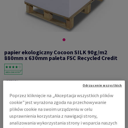
papier ekologiczny Cocoon SILK 90g/m2
880mm x 630mm paleta FSC Recycled Credit
#577374
Odrzucenie wszystkich
Cocoon, SILK, Silk, 2-stronnie powlekany, biały, 100% masy
Poprzez kliknięcie na „Akceptacja wszystkich plików
makulaturowej, 90g/m2, 880mm x 630mm, SG, nieryzowane na pal.
12500 ark., flaga co 500 ark., FSC Recycled Credit
cookie” jest wyrażona zgoda na przechowywanie
Zobacz dane techniczne
Udostępnij
plików cookie na swoim urządzeniu w celu
usprawnienia korzystania z nawigacji strony,
analizowania wykorzystania strony i wsparcia naszych
Cena z uwzględnieniem VAT
742,27 zł