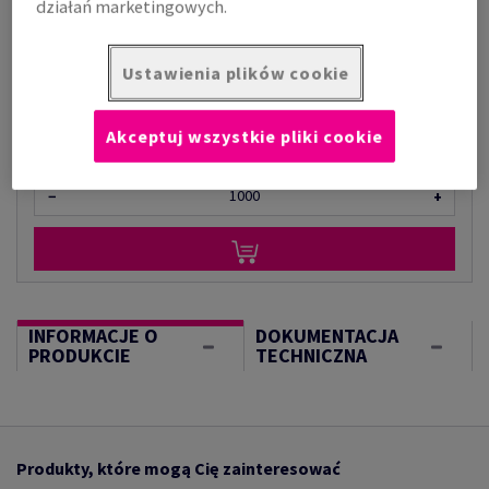
działań marketingowych.
za 1 000 arkusz
(49,9 kg )
Ustawienia plików cookie
W MAGAZYNIE
Ilość produktu
Akceptuj wszystkie pliki cookie
arkusz
−
+
INFORMACJE O
DOKUMENTACJA
PRODUKCIE
TECHNICZNA
Produkty, które mogą Cię zainteresować