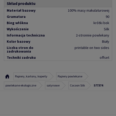
Skład produktu
Materiał bazowy
100% masy makulaturowej
Gramatura
90
Bieg włókna
krótki bok
Wykończenie
Silk
Informacja techniczna
2-stronnie powlekany
Kolor bazowy
Biały
Liczba stron do
printable on two sides
zadrukowania
Techniki zadruku
offset
Papiery, kartony, koperty
Papiery powlekane
powlekane ekologiczne
satynowe
Cocoon Silk
577374