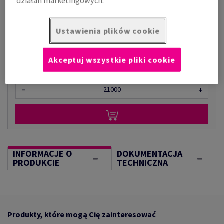
działań marketingowych.
za 1 000 arkusz
(33,1 kg )
Ustawienia plików cookie
OGRANICZONA DOSTĘPNOŚĆ
Ilość produktu
Akceptuj wszystkie pliki cookie
arkusz
−
+
INFORMACJE O
DOKUMENTACJA
PRODUKCIE
TECHNICZNA
Produkty, które mogą Cię zainteresować