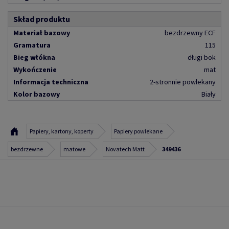
Skład produktu
Materiał bazowy
bezdrzewny ECF
Gramatura
115
Bieg włókna
długi bok
Wykończenie
mat
Informacja techniczna
2-stronnie powlekany
Kolor bazowy
Biały
Papiery, kartony, koperty
Papiery powlekane
bezdrzewne
matowe
Novatech Matt
349436