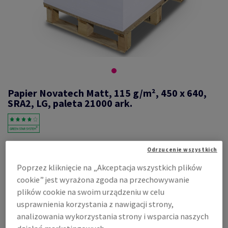
Papier Novatech Matt, 115 g/m², 450 x 640,
SRA2, LG, paleta 21000 ark.
#349436
Odrzucenie wszystkich
Novatech, Matt, 2-stronnie powlekany, biały, bezdrzewny ECF,
Poprzez kliknięcie na „Akceptacja wszystkich plików
115g/m2, 450mm x 640mm, SRA2, LG, nieryzowane pal twin 21000 ark.,
cookie” jest wyrażona zgoda na przechowywanie
flaga co 250 ark.
plików cookie na swoim urządzeniu w celu
Zobacz dane techniczne
Udostępnij
usprawnienia korzystania z nawigacji strony,
analizowania wykorzystania strony i wsparcia naszych
Cena z uwzględnieniem VAT
373,34 zł