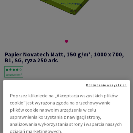
Papier Novatech Matt, 150 g/m², 1000 x 700,
B1, SG, ryza 250 ark.
#270540
Odrzucenie wszystkich
Novatech, Matt, 2-stronnie powlekany, biały, bezdrzewny ECF,
Poprzez kliknięcie na „Akceptacja wszystkich plików
150g/m2, 1000mm x 700mm, B1, SG, ryza 250 ark.
cookie” jest wyrażona zgoda na przechowywanie
Zobacz dane techniczne
Udostępnij
plików cookie na swoim urządzeniu w celu
usprawnienia korzystania z nawigacji strony,
Cena z uwzględnieniem VAT
analizowania wykorzystania strony i wsparcia naszych
1 210,16 zł
działań marketingowych.