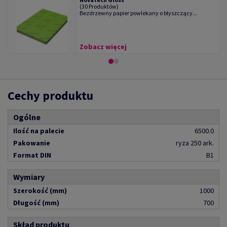
(30 Produktów)
Bezdrzewny papier powlekany o błyszczący...
Zobacz więcej
Cechy produktu
Ogólne
Ilość na palecie
6500.0
Pakowanie
ryza 250 ark.
Format DIN
B1
Wymiary
Szerokość (mm)
1000
Długość (mm)
700
Skład produktu