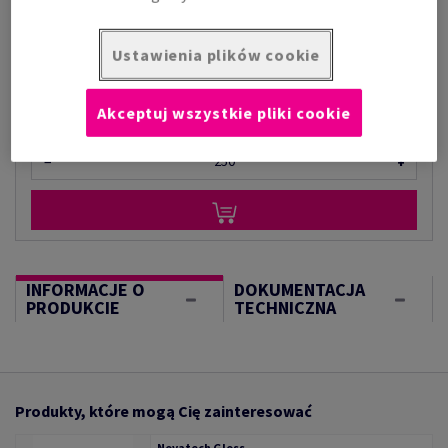
za 1 000 arkusz
(105 kg )
W MAGAZYNIE
Ustawienia plików cookie
Ilość produktu
arkusz
Akceptuj wszystkie pliki cookie
−
+
INFORMACJE O
DOKUMENTACJA
PRODUKCIE
TECHNICZNA
Produkty, które mogą Cię zainteresować
Novatech Gloss