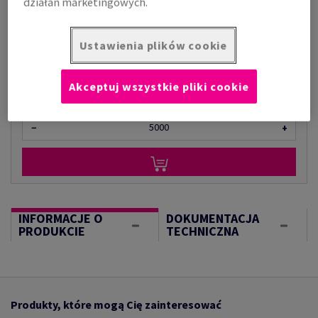
działań marketingowych.
za 1 000 arkusz
(105 kg )
Ustawienia plików cookie
OGRANICZONA DOSTĘPNOŚĆ
Ilość produktu
Akceptuj wszystkie pliki cookie
arkusz
−
+
INFORMACJE O
DOKUMENTACJA
PRODUKCIE
TECHNICZNA
Produkty, które mogą Cię zainteresować