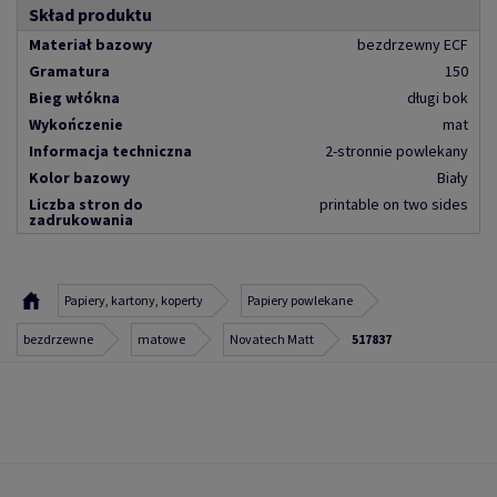
Skład produktu
Materiał bazowy
bezdrzewny ECF
Gramatura
150
Bieg włókna
długi bok
Wykończenie
mat
Informacja techniczna
2-stronnie powlekany
Kolor bazowy
Biały
Liczba stron do
printable on two sides
zadrukowania
Papiery, kartony, koperty
Papiery powlekane
bezdrzewne
matowe
Novatech Matt
517837