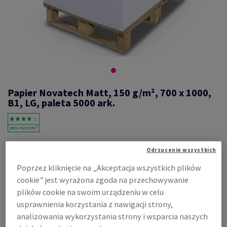
Papier Novatech Matt, 150 g/m², 700 x 1000,
B1, LG, paleta 5000 ark.
#517837
Odrzucenie wszystkich
Novatech, Matt, 2-stronnie powlekany, biały, bezdrzewny ECF,
Poprzez kliknięcie na „Akceptacja wszystkich plików
150g/m2, 700mm x 1000mm, B1, LG, nieryzowane na pal. 5000 ark.,
flaga co 250 ark., 100 % PEFC Certified
cookie” jest wyrażona zgoda na przechowywanie
plików cookie na swoim urządzeniu w celu
Zobacz dane techniczne
Udostępnij
usprawnienia korzystania z nawigacji strony,
analizowania wykorzystania strony i wsparcia naszych
Cena z uwzględnieniem VAT
1 183,59 zł