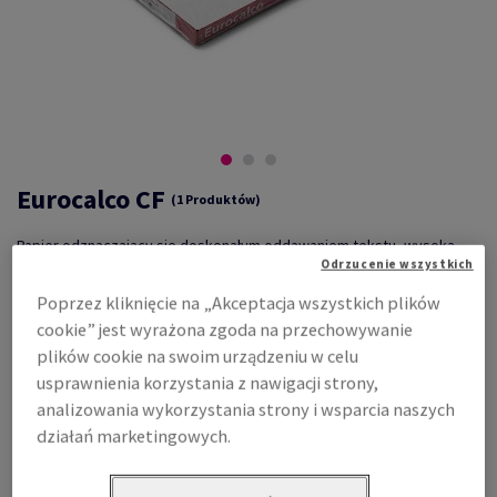
Eurocalco CF
(1 Produktów)
Papier odznaczający się doskonałym oddawaniem tekstu, wysoką
jakością i szybkością kopiowania. Formularze administracyjne,
Odrzucenie wszystkich
bloczki zamówieniowe, paragony, faktury...
Poprzez kliknięcie na „Akceptacja wszystkich plików
- pełen asortyment odpowiadający wszelkim potrzebom.
cookie” jest wyrażona zgoda na przechowywanie
plików cookie na swoim urządzeniu w celu
usprawnienia korzystania z nawigacji strony,
Zalety produktu
Odpowiednie techniki
analizowania wykorzystania strony i wsparcia naszych
- wysoka białość warstwy CF
Techniki zadruku:
gwarantuje bardzo dobrą
- zadruk offsetowy rolowy i
działań marketingowych.
drukowność i kontrast,
arkuszowy
- składowany zgodnie z
- typografia
zasadami zachowuje pełną
- suchy offset