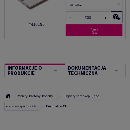
arkusz
−
+
#410196
INFORMACJE O
DOKUMENTACJA
PRODUKCIE
TECHNICZNA
Papiery, kartony, koperty
Papiery samokopiujące
warstwa spodnia CF
Eurocalco CF