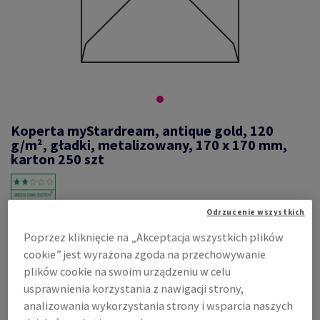
Koperta myStardream, antique gold, 120
g/m², gładki, metalizowany, 170 x 170 mm,
karton 250 szt
Odrzucenie wszystkich
#349788
Poprzez kliknięcie na „Akceptacja wszystkich plików
koperta kwadratowa, 170 x 170 mm bez okna Stardream, gładki,
metalizowany, antique gold, klejone na mokro, zamknięcie-trójkąt,
cookie” jest wyrażona zgoda na przechowywanie
120g/m2, bezdrzewny ECF, karton 250 sztuk, FSC Mix Credit
plików cookie na swoim urządzeniu w celu
Zobacz dane techniczne
Udostępnij
usprawnienia korzystania z nawigacji strony,
analizowania wykorzystania strony i wsparcia naszych