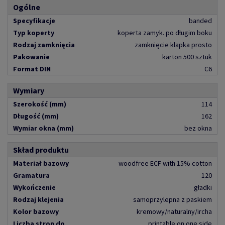
Ogólne
Specyfikacje
banded
Typ koperty
koperta zamyk. po długim boku
Rodzaj zamknięcia
zamknięcie klapka prosto
Pakowanie
karton 500 sztuk
Format DIN
C6
Wymiary
Szerokość (mm)
114
Długość (mm)
162
Wymiar okna (mm)
bez okna
Skład produktu
Materiał bazowy
woodfree ECF with 15% cotton
Gramatura
120
Wykończenie
gładki
Rodzaj klejenia
samoprzylepna z paskiem
Kolor bazowy
kremowy/naturalny/ircha
Liczba stron do
printable on one side