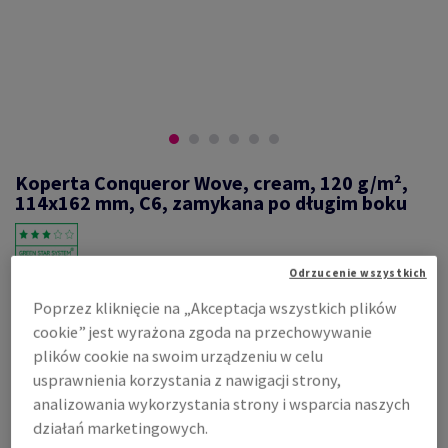
Koperta Conqueror Wove, cream, 120 g/m²,
114x162 mm, C6, zamykana po długim boku
Odrzucenie wszystkich
#628332
Poprzez kliknięcie na „Akceptacja wszystkich plików
koperta zamyk. po długim boku C6, 114 x 162 mm banded bez okna
cookie” jest wyrażona zgoda na przechowywanie
Conqueror, Wove, gładki, cream, samoprzylepna z paskiem,
zamknięcie klapka prosto, 120g/m2, woodfree ECF with 15% cotton,
plików cookie na swoim urządzeniu w celu
karton 500 sztuk
usprawnienia korzystania z nawigacji strony,
Zobacz dane techniczne
Udostępnij
analizowania wykorzystania strony i wsparcia naszych
działań marketingowych.