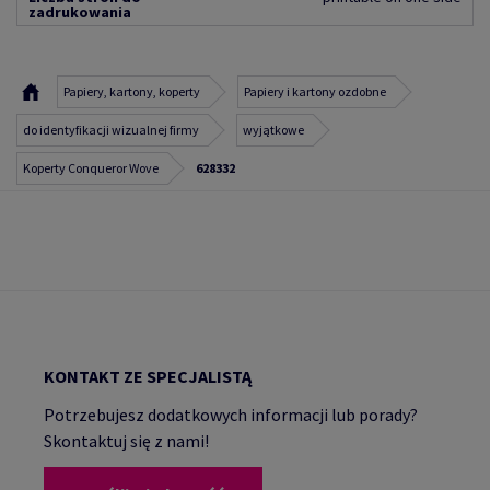
zadrukowania
Papiery, kartony, koperty
Papiery i kartony ozdobne
do identyfikacji wizualnej firmy
wyjątkowe
Koperty Conqueror Wove
628332
KONTAKT ZE SPECJALISTĄ
Potrzebujesz dodatkowych informacji lub porady?
Skontaktuj się z nami!