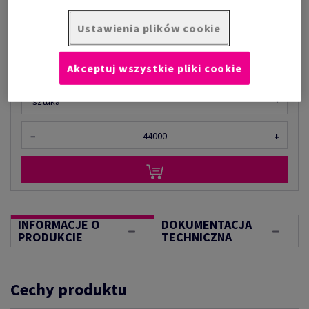
Cena z uwzględnieniem VAT
1 200,74 zł
Ustawienia plików cookie
za 1 000 sztuka
(4,99 kg )
OGRANICZONA DOSTĘPNOŚĆ
Akceptuj wszystkie pliki cookie
Ilość produktu
sztuka
−
+
INFORMACJE O
DOKUMENTACJA
PRODUKCIE
TECHNICZNA
Cechy produktu