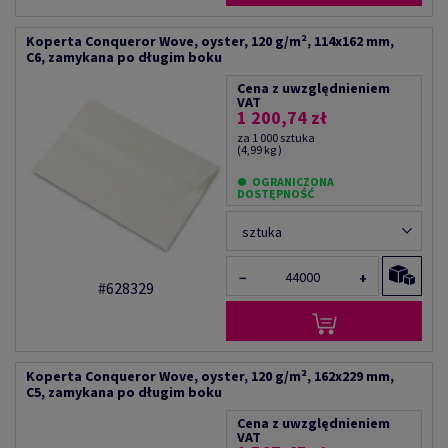
Koperta Conqueror Wove, oyster, 120 g/m², 114x162 mm,
C6, zamykana po długim boku
Cena z uwzględnieniem
VAT
1 200,74 zł
za 1 000 sztuka
(4,99 kg )
OGRANICZONA
DOSTĘPNOŚĆ
sztuka
−
+
#628329
Koperta Conqueror Wove, oyster, 120 g/m², 162x229 mm,
C5, zamykana po długim boku
Cena z uwzględnieniem
VAT