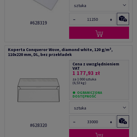
sztuka
−
+
#628319
Koperta Conqueror Wove, diamond white, 120 g/m²,
110x220 mm, DL, bez przekładek
Cena z uwzględnieniem
VAT
1 177,93 zł
za 1 000 sztuka
(6,53 kg )
OGRANICZONA
DOSTĘPNOŚĆ
sztuka
−
+
#628320