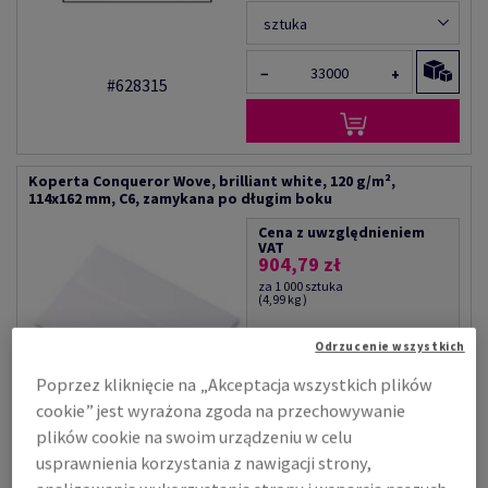
sztuka
−
+
#628315
Koperta Conqueror Wove, brilliant white, 120 g/m²,
114x162 mm, C6, zamykana po długim boku
Cena z uwzględnieniem
VAT
904,79 zł
za 1 000 sztuka
(4,99 kg )
OGRANICZONA
Odrzucenie wszystkich
DOSTĘPNOŚĆ
Poprzez kliknięcie na „Akceptacja wszystkich plików
sztuka
cookie” jest wyrażona zgoda na przechowywanie
plików cookie na swoim urządzeniu w celu
−
+
#628316
usprawnienia korzystania z nawigacji strony,