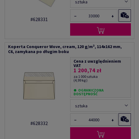
sztuka
−
+
#628331
Koperta Conqueror Wove, cream, 120 g/m², 114x162 mm,
C6, zamykana po długim boku
Cena z uwzględnieniem
VAT
1 200,74 zł
za 1 000 sztuka
(4,99 kg )
OGRANICZONA
DOSTĘPNOŚĆ
sztuka
−
+
#628332