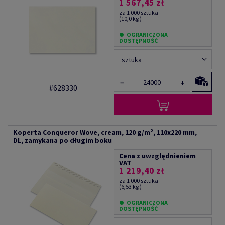
1 567,45 zł
za 1 000 sztuka
(10,0 kg )
OGRANICZONA
DOSTĘPNOŚĆ
sztuka
−
+
#628330
Koperta Conqueror Wove, cream, 120 g/m², 110x220 mm,
DL, zamykana po długim boku
Cena z uwzględnieniem
VAT
1 219,40 zł
za 1 000 sztuka
(6,53 kg )
OGRANICZONA
DOSTĘPNOŚĆ