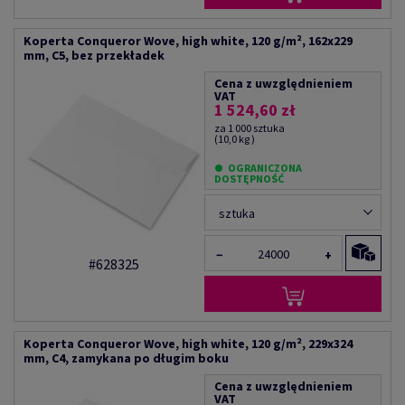
Koperta Conqueror Wove, high white, 120 g/m², 162x229
mm, C5, bez przekładek
Cena z uwzględnieniem
VAT
1 524,60 zł
za 1 000 sztuka
(10,0 kg )
OGRANICZONA
DOSTĘPNOŚĆ
sztuka
−
+
#628325
Koperta Conqueror Wove, high white, 120 g/m², 229x324
mm, C4, zamykana po długim boku
Cena z uwzględnieniem
VAT