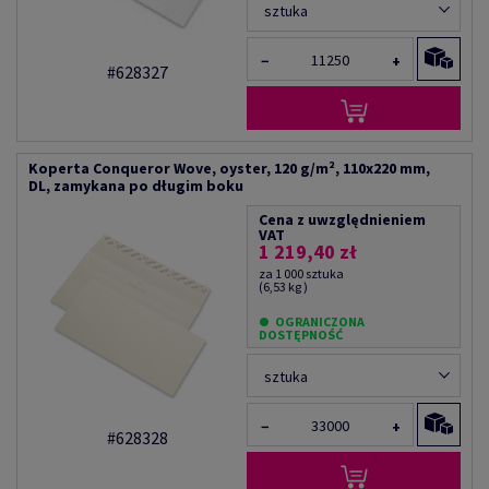
sztuka
−
+
#628327
Koperta Conqueror Wove, oyster, 120 g/m², 110x220 mm,
DL, zamykana po długim boku
Cena z uwzględnieniem
VAT
1 219,40 zł
za 1 000 sztuka
(6,53 kg )
OGRANICZONA
DOSTĘPNOŚĆ
sztuka
−
+
#628328