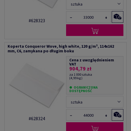
sztuka
−
+
#628323
Koperta Conqueror Wove, high white, 120 g/m², 114x162
mm, C6, zamykana po długim boku
Cena z uwzględnieniem
VAT
904,79 zł
za 1 000 sztuka
(4,99 kg )
OGRANICZONA
DOSTĘPNOŚĆ
sztuka
−
+
#628324