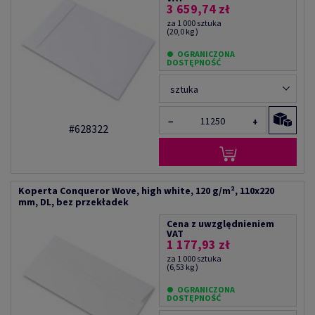
3 659,74 zł
za 1 000 sztuka
(20,0 kg )
OGRANICZONA
DOSTĘPNOŚĆ
sztuka
−
+
#628322
Koperta Conqueror Wove, high white, 120 g/m², 110x220
mm, DL, bez przekładek
Cena z uwzględnieniem
VAT
1 177,93 zł
za 1 000 sztuka
(6,53 kg )
OGRANICZONA
DOSTĘPNOŚĆ