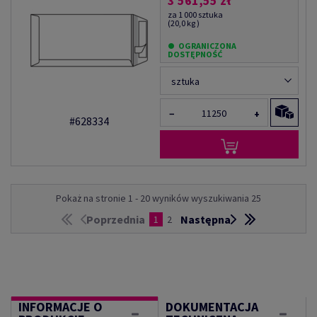
3 561,55 zł
za 1 000 sztuka
(20,0 kg )
OGRANICZONA
DOSTĘPNOŚĆ
sztuka
−
+
#628334
Pokaż na stronie 1 - 20 wyników wyszukiwania 25
Poprzednia
Następna
1
2
INFORMACJE O
DOKUMENTACJA