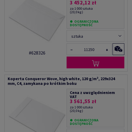
3 452,12 zł
za 1 000 sztuka
(20,0 kg )
OGRANICZONA
DOSTĘPNOŚĆ
sztuka
−
+
#628326
Koperta Conqueror Wove, high white, 120 g/m², 229x324
mm, C4, zamykana po krótkim boku
Cena z uwzględnieniem
VAT
3 561,55 zł
za 1 000 sztuka
(20,0 kg )
OGRANICZONA
DOSTĘPNOŚĆ