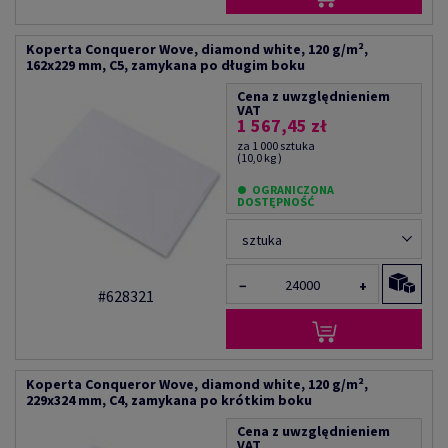
Koperta Conqueror Wove, diamond white, 120 g/m²,
162x229 mm, C5, zamykana po długim boku
Cena z uwzględnieniem
VAT
1 567,45 zł
za 1 000 sztuka
(10,0 kg )
OGRANICZONA
DOSTĘPNOŚĆ
sztuka
−
+
#628321
Koperta Conqueror Wove, diamond white, 120 g/m²,
229x324 mm, C4, zamykana po krótkim boku
Cena z uwzględnieniem
VAT