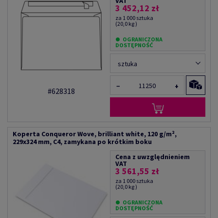
VAT
3 452,12 zł
za 1 000 sztuka
(20,0 kg )
OGRANICZONA
DOSTĘPNOŚĆ
sztuka
−
+
#628318
Koperta Conqueror Wove, brilliant white, 120 g/m²,
229x324 mm, C4, zamykana po krótkim boku
Cena z uwzględnieniem
VAT
3 561,55 zł
za 1 000 sztuka
(20,0 kg )
OGRANICZONA
DOSTĘPNOŚĆ