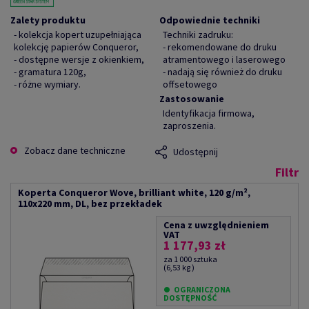
Zalety produktu
Odpowiednie techniki
- kolekcja kopert uzupełniająca
Techniki zadruku:
kolekcję papierów Conqueror,
- rekomendowane do druku
- dostępne wersje z okienkiem,
atramentowego i laserowego
- gramatura 120g,
- nadają się również do druku
- różne wymiary.
offsetowego
Zastosowanie
Identyfikacja firmowa,
zaproszenia.
Zobacz dane techniczne
Udostępnij
Filtr
Koperta Conqueror Wove, brilliant white, 120 g/m²,
110x220 mm, DL, bez przekładek
Cena z uwzględnieniem
VAT
1 177,93 zł
za 1 000 sztuka
(6,53 kg )
OGRANICZONA
DOSTĘPNOŚĆ