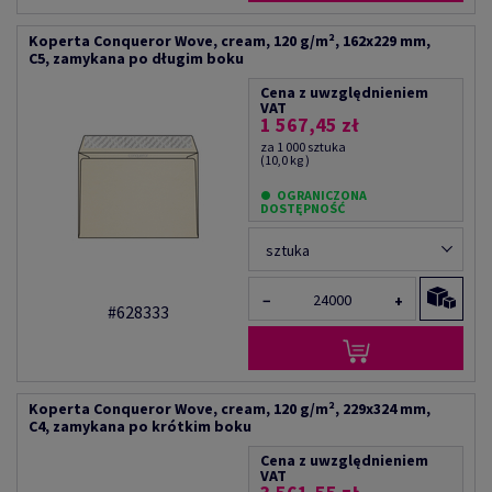
Koperta Conqueror Wove, cream, 120 g/m², 162x229 mm,
C5, zamykana po długim boku
Cena z uwzględnieniem
VAT
1 567,45 zł
za 1 000 sztuka
(10,0 kg )
OGRANICZONA
DOSTĘPNOŚĆ
sztuka
−
+
#628333
Koperta Conqueror Wove, cream, 120 g/m², 229x324 mm,
C4, zamykana po krótkim boku
Cena z uwzględnieniem
VAT