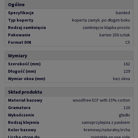
Ogólne
Specyfikacje
banded
Typ koperty
koperta zamyk. po długim boku
Rodzaj zamknięcia
zamknięcie klapka prosto
Pakowanie
karton 250 sztuk
Format DIN
C5
Wymiary
Szerokość (mm)
162
Długość (mm)
229
Wymiar okna (mm)
bez okna
Skład produktu
Materiał bazowy
woodfree ECF with 15% cotton
Gramatura
120
Wykończenie
gładki
Rodzaj klejenia
samoprzylepna z paskiem
Kolor bazowy
kremowy/naturalny/ircha
Liczba stron do
printable on one side