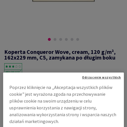
Koperta Conqueror Wove, cream, 120 g/m²,
162x229 mm, C5, zamykana po długim boku
Odrzucenie wszystkich
#628333
Poprzez kliknięcie na „Akceptacja wszystkich plików
koperta zamyk. po długim boku C5, 162 x 229 mm banded bez okna
cookie” jest wyrażona zgoda na przechowywanie
Conqueror, Wove, gładki, cream, samoprzylepna z paskiem,
zamknięcie klapka prosto, 120g/m2, woodfree ECF with 15% cotton,
plików cookie na swoim urządzeniu w celu
karton 250 sztuk
usprawnienia korzystania z nawigacji strony,
Zobacz dane techniczne
Udostępnij
analizowania wykorzystania strony i wsparcia naszych
działań marketingowych.