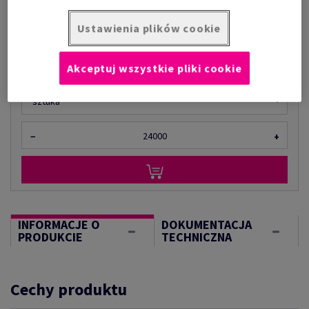
Cena z uwzględnieniem VAT
1 567,45 zł
Ustawienia plików cookie
za 1 000 sztuka
(10,0 kg )
OGRANICZONA DOSTĘPNOŚĆ
Akceptuj wszystkie pliki cookie
Ilość produktu
sztuka
−
+
INFORMACJE O
DOKUMENTACJA
PRODUKCIE
TECHNICZNA
Cechy produktu