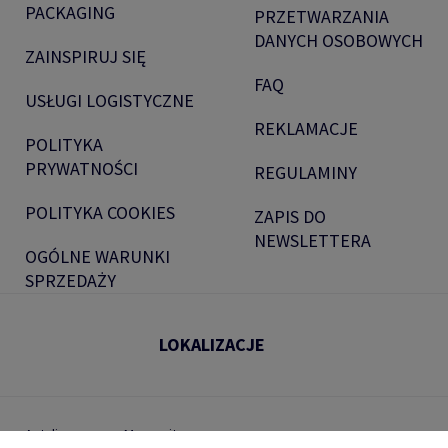
PACKAGING
PRZETWARZANIA
DANYCH OSOBOWYCH
ZAINSPIRUJ SIĘ
FAQ
USŁUGI LOGISTYCZNE
REKLAMACJE
POLITYKA
PRYWATNOŚCI
REGULAMINY
POLITYKA COOKIES
ZAPIS DO
NEWSLETTERA
OGÓLNE WARUNKI
SPRZEDAŻY
LOKALIZACJE
Antalis.com
Mapa witryny