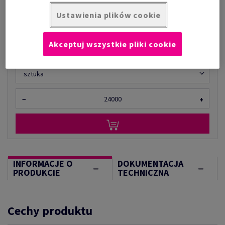
Cena z uwzględnieniem VAT
1 567,45 zł
Ustawienia plików cookie
za 1 000 sztuka
(10,0 kg )
Akceptuj wszystkie pliki cookie
OGRANICZONA DOSTĘPNOŚĆ
Ilość produktu
sztuka
−
+
INFORMACJE O
DOKUMENTACJA
PRODUKCIE
TECHNICZNA
Cechy produktu