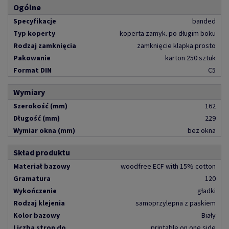
Ogólne
Specyfikacje
banded
Typ koperty
koperta zamyk. po długim boku
Rodzaj zamknięcia
zamknięcie klapka prosto
Pakowanie
karton 250 sztuk
Format DIN
C5
Wymiary
Szerokość (mm)
162
Długość (mm)
229
Wymiar okna (mm)
bez okna
Skład produktu
Materiał bazowy
woodfree ECF with 15% cotton
Gramatura
120
Wykończenie
gładki
Rodzaj klejenia
samoprzylepna z paskiem
Kolor bazowy
Biały
Liczba stron do
printable on one side