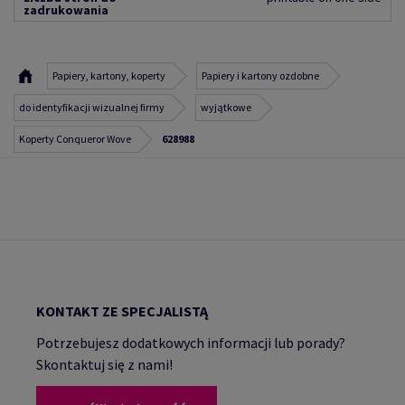
zadrukowania
Papiery, kartony, koperty
Papiery i kartony ozdobne
do identyfikacji wizualnej firmy
wyjątkowe
Koperty Conqueror Wove
628988
KONTAKT ZE SPECJALISTĄ
Potrzebujesz dodatkowych informacji lub porady?
Skontaktuj się z nami!