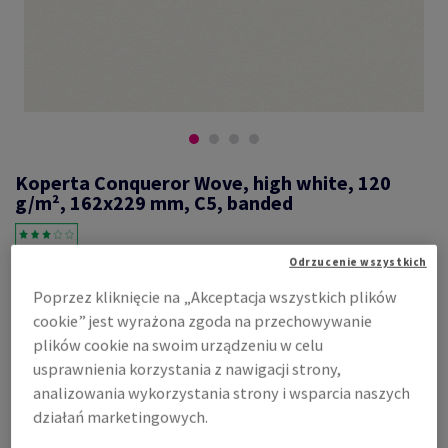
Koperta Conqueror Wove, high white, 120
g/m², 162x229 mm, C5, banded
Odrzucenie wszystkich
#628988
Poprzez kliknięcie na „Akceptacja wszystkich plików
koperta zamyk. po długim boku C5, 162 x 229 mm banded bez okna
cookie” jest wyrażona zgoda na przechowywanie
Conqueror, Wove, gładki, high white, samoprzylepna z paskiem,
plików cookie na swoim urządzeniu w celu
zamknięcie klapka prosto, 120g/m2, woodfree ECF with 15% cotton,
usprawnienia korzystania z nawigacji strony,
karton 250 sztuk
analizowania wykorzystania strony i wsparcia naszych
Zobacz dane techniczne
Udostępnij
działań marketingowych.