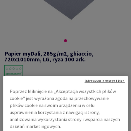
Papier myDali, 285g/m2, ghiaccio,
720x1010mm, LG, ryza 100 ark.
Odrzucenie wszystkich
#328472
Poprzez kliknięcie na „Akceptacja wszystkich plików
Dali, ghiaccio, 285g/m2, cienkie prążki, bezdrzewny ECF, 720mm x
1010mm, LG, ryza 100 ark., FSC Mix Credit
cookie” jest wyrażona zgoda na przechowywanie
plików cookie na swoim urządzeniu w celu
Zobacz dane techniczne
Udostępnij
usprawnienia korzystania z nawigacji strony,
analizowania wykorzystania strony i wsparcia naszych
Cena z uwzględnieniem VAT
11 761,26 zł
działań marketingowych.