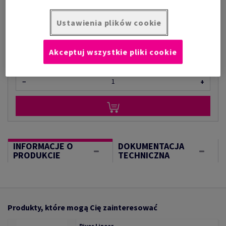
za 1 000 arkusz
(207 kg )
Ustawienia plików cookie
W MAGAZYNIE
Ilość produktu
Akceptuj wszystkie pliki cookie
arkusz
−
+
INFORMACJE O
DOKUMENTACJA
PRODUKCIE
TECHNICZNA
Produkty, które mogą Cię zainteresować
Rives Linear