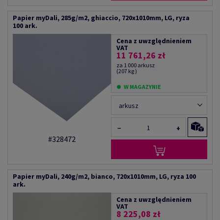
Papier myDali, 285g/m2, ghiaccio, 720x1010mm, LG, ryza
100 ark.
Cena z uwzględnieniem
VAT
11 761,26 zł
za 1 000 arkusz
(207 kg )
W MAGAZYNIE
arkusz
−
+
#328472
Papier myDali, 240g/m2, bianco, 720x1010mm, LG, ryza 100
ark.
Cena z uwzględnieniem
VAT
8 225,08 zł