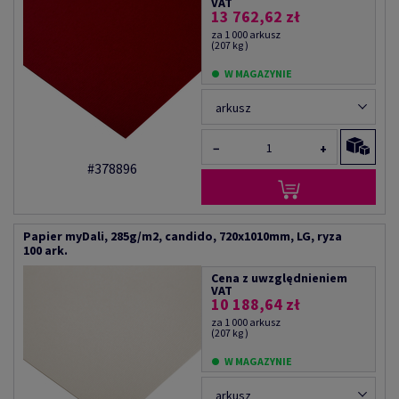
VAT
13 762,62 zł
za 1 000 arkusz
(207 kg )
W MAGAZYNIE
arkusz
−
+
#378896
Papier myDali, 285g/m2, candido, 720x1010mm, LG, ryza
100 ark.
Cena z uwzględnieniem
VAT
10 188,64 zł
za 1 000 arkusz
(207 kg )
W MAGAZYNIE
arkusz