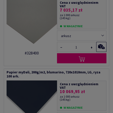
Cena z uwzględnieniem
VAT
7 035,17 zł
za 1 000 arkusz
(145 kg )
W MAGAZYNIE
arkusz
−
+
#328400
Papier myDali, 200g/m2, blumarino, 720x1010mm, LG, ryza
100 ark.
Cena z uwzględnieniem
VAT
10 069,95 zł
za 1 000 arkusz
(145 kg )
W MAGAZYNIE