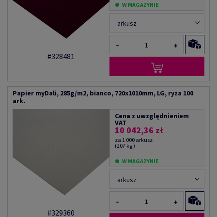
W MAGAZYNIE
arkusz
−
+
#328481
Papier myDali, 285g/m2, bianco, 720x1010mm, LG, ryza 100
ark.
Cena z uwzględnieniem
VAT
10 042,36 zł
za 1 000 arkusz
(207 kg )
W MAGAZYNIE
arkusz
−
+
#329360