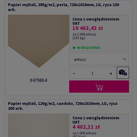
Papier myDali, 285g/m2, perla, 720x1010mm, LG, ryza 100
ark.
Cena z uwzględnieniem
VAT
10 463,43 zł
za 1 000 arkusz
(207 kg )
W MAGAZYNIE
arkusz
−
+
#479864
Papier myDali, 120g/m2, candido, 720x1010mm, LG, ryza
200 ark.
Cena z uwzględnieniem
VAT
4 402,11 zł
za 1 000 arkusz
(87,3 kg )