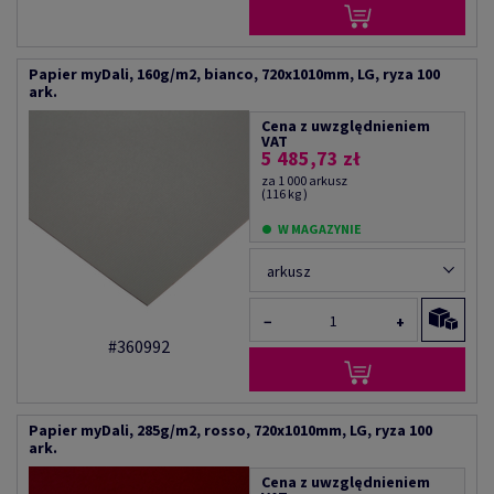
Papier myDali, 160g/m2, bianco, 720x1010mm, LG, ryza 100
ark.
Cena z uwzględnieniem
VAT
5 485,73 zł
za 1 000 arkusz
(116 kg )
W MAGAZYNIE
arkusz
−
+
#360992
Papier myDali, 285g/m2, rosso, 720x1010mm, LG, ryza 100
ark.
Cena z uwzględnieniem