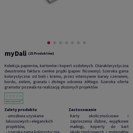
myDali
(25 Produktów)
Kolekcja papierów, kartonów i kopert ozdobnych. Charakterystyczna
dwustronna faktura: cienkie prążki (papier filcowany). Szeroka gama
kolorystyczna: od bieli i kremu, przez intensywne barwy czerwieni,
bordo, zieleni, granatu i złotego odcienia żółtego. Szeroka oferta
gramatur pozwala na realizację złożonych projektów.
Zalety produktu
Zastosowanie
- umożliwia uzyskanie
Karty okolicznościowe i
luksusowych i eleganckich
zaproszenia ślubne, wyjątkowe
projektów,
mailingi, koperty do kart
- szeroka gama kolorystyczna,
okolicznościowych i materiałów