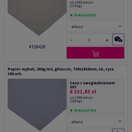
za 1 000 arkusz
(175 kg )
W MAGAZYNIE
arkusz
−
+
#328428
Papier myDali, 200g/m2, ghiaccio, 720x1010mm, LG, ryza
100 ark.
Cena z uwzględnieniem
VAT
8 331,85 zł
za 1 000 arkusz
(145 kg )
W MAGAZYNIE
arkusz