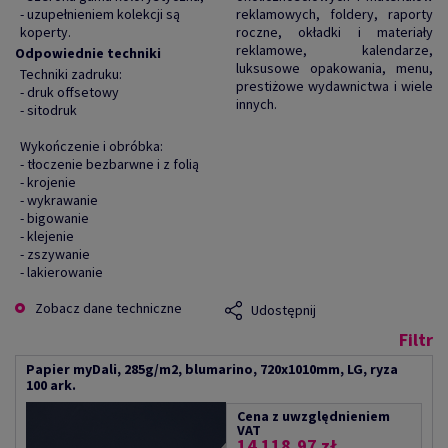
- uzupełnieniem kolekcji są
reklamowych, foldery, raporty
koperty.
roczne, okładki i materiały
reklamowe, kalendarze,
Odpowiednie techniki
luksusowe opakowania, menu,
Techniki zadruku:
prestiżowe wydawnictwa i wiele
- druk offsetowy
innych.
- sitodruk
Wykończenie i obróbka:
- tłoczenie bezbarwne i z folią
- krojenie
- wykrawanie
- bigowanie
- klejenie
- zszywanie
- lakierowanie
Zobacz dane techniczne
Udostępnij
Filtr
Papier myDali, 285g/m2, blumarino, 720x1010mm, LG, ryza
100 ark.
Cena z uwzględnieniem
VAT
14 118,97 zł