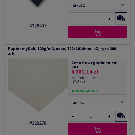
arkusz
−
+
#328407
Papier myDali, 120g/m2, neve, 720x1010mm, LG, ryza 200
ark.
Cena z uwzględnieniem
VAT
4 381,14 zł
za 1 000 arkusz
(87,3 kg )
W MAGAZYNIE
arkusz
−
+
#328278