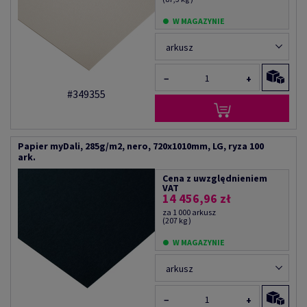
W MAGAZYNIE
arkusz
−
+
#349355
Papier myDali, 285g/m2, nero, 720x1010mm, LG, ryza 100
ark.
Cena z uwzględnieniem
VAT
14 456,96 zł
za 1 000 arkusz
(207 kg )
W MAGAZYNIE
arkusz
−
+