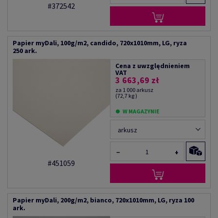
#372542
Papier myDali, 100g/m2, candido, 720x1010mm, LG, ryza
250 ark.
Cena z uwzględnieniem
VAT
3 663,69 zł
za 1 000 arkusz
(72,7 kg )
W MAGAZYNIE
arkusz
−
+
#451059
Papier myDali, 200g/m2, bianco, 720x1010mm, LG, ryza 100
ark.