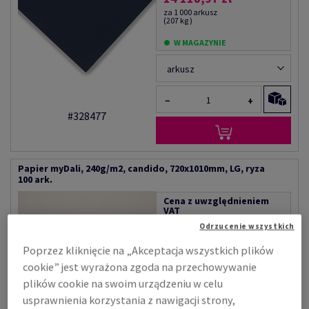
za 1 000 arkusz
(207 kg )
W MAGAZYNIE
arkusz
−
+
#328477
Papier myDali, 240g/m2, candido, 720x1010mm, LG, ryza
100 ark.
Cena z uwzględnieniem
VAT
8 594,50 zł
Odrzucenie wszystkich
za 1 000 arkusz
(175 kg )
Poprzez kliknięcie na „Akceptacja wszystkich plików
cookie” jest wyrażona zgoda na przechowywanie
W MAGAZYNIE
plików cookie na swoim urządzeniu w celu
arkusz
usprawnienia korzystania z nawigacji strony,