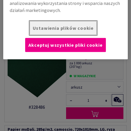
analizowania wykorzystania strony i wsparcia naszych
−
+
działań marketingowych.
#372541
Ustawienia plików cookie
Papier myDali, 285g/m2, verde pino, 720x1010mm, LG, ryza
100 ark.
Akceptuj wszystkie pliki cookie
Cena z uwzględnieniem
VAT
14 760,06 zł
za 1 000 arkusz
(207 kg )
W MAGAZYNIE
arkusz
−
+
#328486
Papier myDali, 285g/m2, camoscio, 720x1010mm, LG, ryza