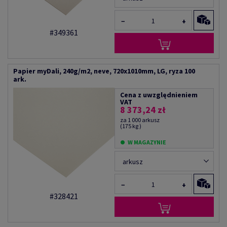
−
+
#349361
Papier myDali, 240g/m2, neve, 720x1010mm, LG, ryza 100
ark.
Cena z uwzględnieniem
VAT
8 373,24 zł
za 1 000 arkusz
(175 kg )
W MAGAZYNIE
arkusz
−
+
#328421