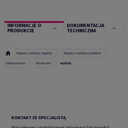
INFORMACJE O
DOKUMENTACJA
PRODUKCIE
TECHNICZNA
Papiery, kartony, koperty
Papiery i kartony ozdobne
fakturowane
filcowane
myDali
KONTAKT ZE SPECJALISTĄ
Potrzebujesz dodatkowych informacji lub porady?