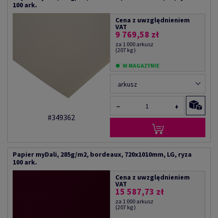
100 ark.
Cena z uwzględnieniem
VAT
9 769,58 zł
za 1 000 arkusz
(207 kg )
W MAGAZYNIE
arkusz
−
+
#349362
Papier myDali, 285g/m2, bordeaux, 720x1010mm, LG, ryza
100 ark.
Cena z uwzględnieniem
VAT
15 587,73 zł
za 1 000 arkusz
(207 kg )