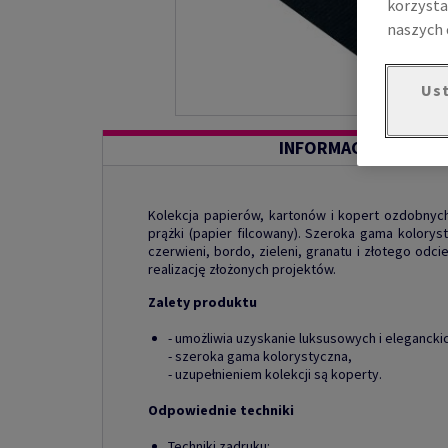
korzysta
naszych 
Ust
INFORMACJE O PROD
Kolekcja papierów, kartonów i kopert ozdobnych
prążki (papier filcowany). Szeroka gama kolorys
czerwieni, bordo, zieleni, granatu i złotego odc
realizację złożonych projektów.
Zalety produktu
- umożliwia uzyskanie luksusowych i elegancki
- szeroka gama kolorystyczna,
- uzupełnieniem kolekcji są koperty.
Odpowiednie techniki
Techniki zadruku: