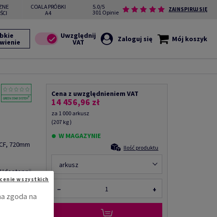
ZNE
COALA PRÓBKI
5.0/5
ZAINSPIRUJ SIĘ
301 Opinie
ŚCI
A4
bkie
Zaloguj się
Mój koszyk
wienie
Cena z uwzględnieniem VAT
14 456,96 zł
za 1 000 arkusz
(207 kg )
W MAGAZYNIE
ECF, 720mm
Ilość produktu
arkusz
Udostępnij
cenie wszystkich
−
+
na zgoda na