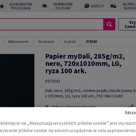
9/10 KLIENTÓW
EKSPRESOWE
BEZPIEC
EASYCUT
POLECA NAS!
DOSTAWY
PŁATNO
Szy
Zamó
fakturowane
filcowane
myDali
372542
Papier myDali, 285g/m2,
nero, 720x1010mm, LG,
ryza 100 ark.
#372542
Dali, nero, 285g/m2, cienkie prążki, bezdrzewny 
x 1010mm, LG, ryza 100 ark., FSC Mix Credit
Zobacz dane techniczne
Odrzu
kliknięcie na „Akceptacja wszystkich plików cookie” jest wyrażo
ywanie plików cookie na swoim urządzeniu w celu usprawnienia