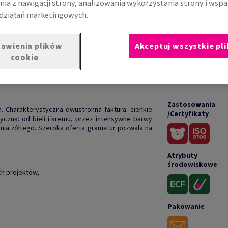
nia z nawigacji strony, analizowania wykorzystania strony i wspa
działań marketingowych.
awienia plików
Akceptuj wszystkie pli
cookie
UKCIE
DOKUM
Zastosowania
. Charakterystyczna dwustronna faktura: cienkie
/Certyfikaty
tyczna: od bieli i kremu, przez intensywne barwy
ienia żółtego. Szeroka oferta gramatur pozwala na
Atrybuty
środowiskowe
ch projektów,
Pakowanie