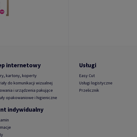
ep internetowy
Usługi
ry, kartony, koperty
Easy Cut
iały do komunikacji wizualnej
Usługi logistyczne
wania i urządzenia pakujące
Przelicznik
uły opakowaniowe i higieniczne
ent indywidualny
lamin
amacje
ty