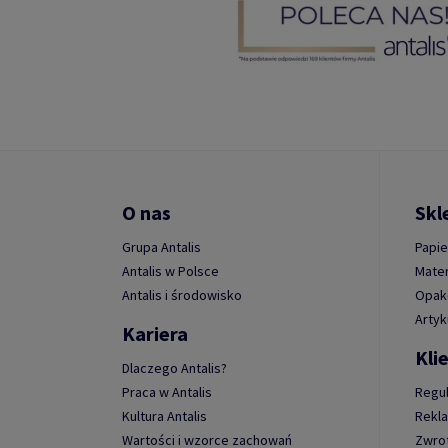
O nas
Skl
Grupa Antalis
Papie
Antalis w Polsce
Mater
Antalis i środowisko
Opako
Artyk
Kariera
Kli
Dlaczego Antalis?
Praca w Antalis
Regu
Kultura Antalis
Rekl
Wartości i wzorce zachowań
Zwro