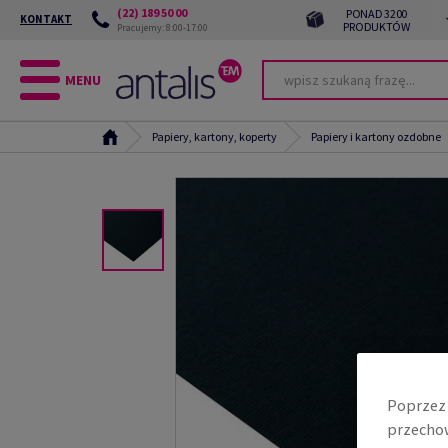
(22) 189 50 00
PONAD 3200
KONTAKT
PRODUKTÓW
Pracujemy: 8:00-17:00
MENU
Papiery, kartony, koperty
Papiery i kartony ozdobne
Poprzez 
przechow